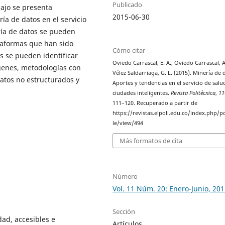
Publicado
bajo se presenta
2015-06-30
ía de datos en el servicio
ría de datos se pueden
ataformas que han sido
Cómo citar
as se pueden identificar
Oviedo Carrascal, E. A., Oviedo Carrascal, A.
ágenes, metodologías con
Vélez Saldarriaga, G. L. (2015). Minería de 
atos no estructurados y
Aportes y tendencias en el servicio de salu
.
ciudades inteligentes.
Revista Politécnica
,
11
111–120. Recuperado a partir de
https://revistas.elpoli.edu.co/index.php/po
le/view/494
Más formatos de cita
Número
Vol. 11 Núm. 20: Enero-Junio, 20
Sección
dad, accesibles e
Artículos