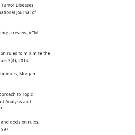
ry Tumor Diseases
ational Journal of
tering: a review.,ACM
tion rules to minimize the
ue. 3(4), 2014.
chniques, Morgan
pproach to Topic
nt Analysis and
5.
 and decision rules,
1997.