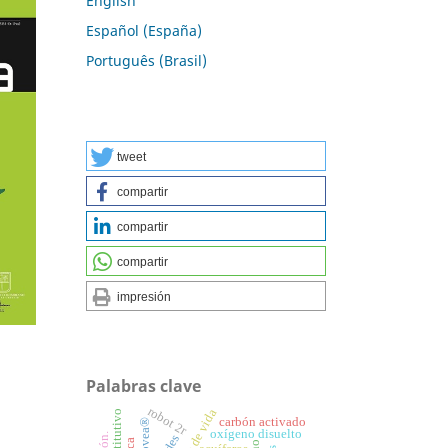
English
Español (España)
Português (Brasil)
tweet
compartir
compartir
compartir
impresión
Palabras clave
robot 2r
carbón activado
kinovea®
oxígeno disuelto