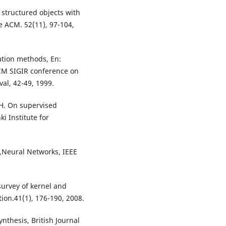
 structured objects with
 ACM. 52(11), 97-104,
zation methods, En:
ACM SIGIR conference on
al, 42-49, 1999.
 H. On supervised
i Institute for
s,Neural Networks, IEEE
survey of kernel and
tion.41(1), 176-190, 2008.
ynthesis, British Journal