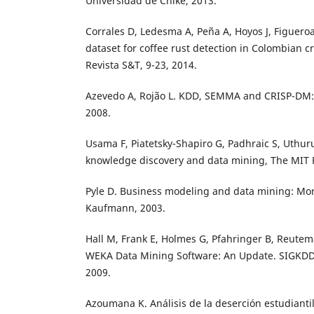
Universidad de Chike, 2013.
Corrales D, Ledesma A, Peña A, Hoyos J, Figueroa
dataset for coffee rust detection in Colombian cr
Revista S&T, 9-23, 2014.
Azevedo A, Rojão L. KDD, SEMMA and CRISP-DM: a
2008.
Usama F, Piatetsky-Shapiro G, Padhraic S, Uthu
knowledge discovery and data mining, The MIT P
Pyle D. Business modeling and data mining: M
Kaufmann, 2003.
Hall M, Frank E, Holmes G, Pfahringer B, Reutem
WEKA Data Mining Software: An Update. SIGKDD 
2009.
Azoumana K. Análisis de la deserción estudianti