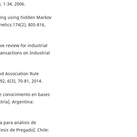
, 1-34, 2006.
ering using hidden Markov
netics.174(2), 805-816,
e review for industrial
Transactions on Industrial
and Association Rule
2, 6(3), 70-81, 2014.
e conocimiento en bases
tría]. Argentina:
a para análisis de
Tesis de Pregado]. Chile: