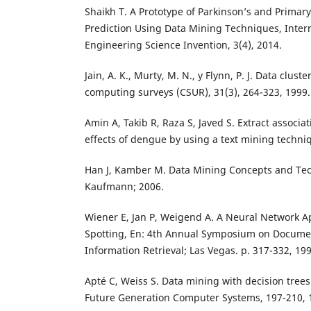
Shaikh T. A Prototype of Parkinson’s and Prima
Prediction Using Data Mining Techniques, Intern
Engineering Science Invention, 3(4), 2014.
Jain, A. K., Murty, M. N., y Flynn, P. J. Data clus
computing surveys (CSUR), 31(3), 264-323, 1999.
Amin A, Takib R, Raza S, Javed S. Extract associa
effects of dengue by using a text mining techniq
Han J, Kamber M. Data Mining Concepts and Te
Kaufmann; 2006.
Wiener E, Jan P, Weigend A. A Neural Network A
Spotting, En: 4th Annual Symposium on Docume
Information Retrieval; Las Vegas. p. 317-332, 199
Apté C, Weiss S. Data mining with decision trees
Future Generation Computer Systems, 197-210, 