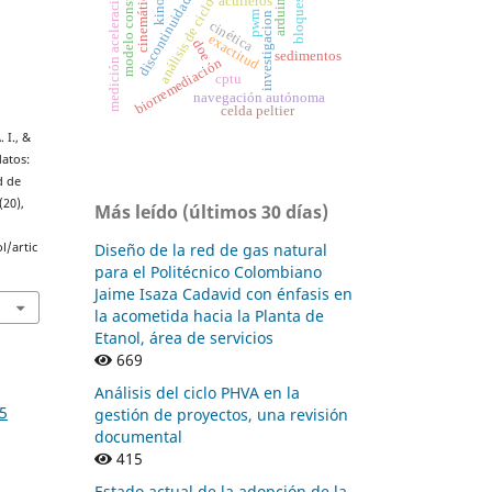
análisis de ciclo de vida
modelo constitutivo
medición aceleración.
discontinuidades
cinemática
arduino
acuíferos
bloques
pwm
investigacion
cinética
exactitud
doe
sedimentos
biorremediación
cptu
navegación autónoma
celda peltier
 I., &
datos:
d de
(20),
Más leído (últimos 30 días)
l/artic
Diseño de la red de gas natural
para el Politécnico Colombiano
Jaime Isaza Cadavid con énfasis en
la acometida hacia la Planta de
Etanol, área de servicios
669
Análisis del ciclo PHVA en la
15
gestión de proyectos, una revisión
documental
415
Estado actual de la adopción de la