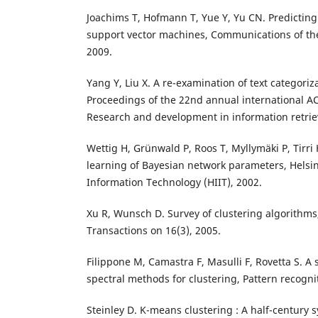
Joachims T, Hofmann T, Yue Y, Yu CN. Predicting
support vector machines, Communications of the
2009.
Yang Y, Liu X. A re-examination of text categori
Proceedings of the 22nd annual international 
Research and development in information retriev
Wettig H, Grünwald P, Roos T, Myllymäki P, Tirri
learning of Bayesian network parameters, Helsink
Information Technology (HIIT), 2002.
Xu R, Wunsch D. Survey of clustering algorithm
Transactions on 16(3), 2005.
Filippone M, Camastra F, Masulli F, Rovetta S. A 
spectral methods for clustering, Pattern recogni
Steinley D. K-means clustering : A half-century s