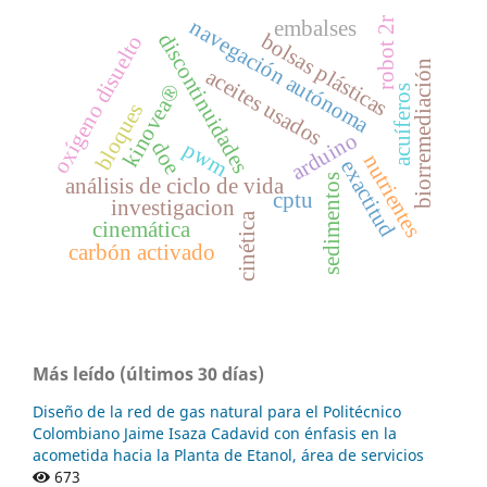
navegación autónoma
robot 2r
embalses
bolsas plásticas
discontinuidades
oxígeno disuelto
biorremediación
aceites usados
kinovea®
acuíferos
bloques
arduino
doe
pwm
nutrientes
exactitud
sedimentos
análisis de ciclo de vida
cptu
investigacion
cinética
cinemática
carbón activado
Más leído (últimos 30 días)
Diseño de la red de gas natural para el Politécnico
Colombiano Jaime Isaza Cadavid con énfasis en la
acometida hacia la Planta de Etanol, área de servicios
673