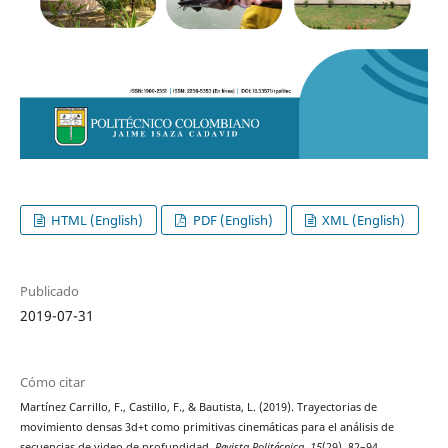
HTML (English)
PDF (English)
XML (English)
Publicado
2019-07-31
Cómo citar
Martínez Carrillo, F., Castillo, F., & Bautista, L. (2019). Trayectorias de
movimiento densas 3d+t como primitivas cinemáticas para el análisis de
secuencias de video de profundidad.
Revista Politécnica
,
15
(29), 82–94.