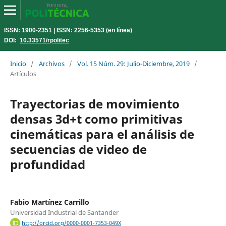
ISSN: 1900-2351 | ISSN: 2256-5353 (en línea)
DOI:
10.33571/rpolitec
Inicio
/
Archivos
/
Vol. 15 Núm. 29: Julio-Diciembre, 2019
/
Artículos
Trayectorias de movimiento
densas 3d+t como primitivas
cinemáticas para el análisis de
secuencias de video de
profundidad
Fabio Martínez Carrillo
Universidad Industrial de Santander
http://orcid.org/0000-0001-7353-049X