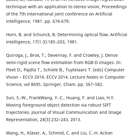
technique with an application to stereo vision, Proceedings
of the 7th international joint conference on Artificial
intelligence, 1981. pp. 674-679.
Horn, B. and Schunck, B. Determining optical flow. Artificial
intelligence, 17(1-3):185–203, 1981.
Quiroga, J., Brox, T., Devernay, F. and Crowley, J. Dense
semi-rigid scene flow estimation from RGB-D images. In:
Fleet D., Pajdla T., Schiele B., Tuytelaars T. (eds) Computer
Vision – ECCV 2014. ECCV 2014. Lecture Notes in Computer
Science, vol 8695. Springer, Cham. pp. 567–582.
Sun, S.-W., FrankWang, Y.-C., Huang, F. and Liao, H.Y.
Moving foreground object detection via robust SIFT
trajectories. Journal of Visual Communication and Image
Representation, 24(3):232–243, 2013.
Wang, H., Kläser, A., Schmid, C. and Liu, C.-H. Action