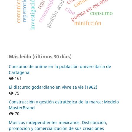
gestión académica
consumidor.
puesta en escena
cine
consumo
minifcción
Más leído (últimos 30 días)
Consumo de anime en la población universitaria de
Cartagena
161
El discurso godardiano en vivre sa vie (1962)
75
Construcción y gestión estratégica de la marca: Modelo
MasterBrand
70
Músicos independientes mexicanos. Distribución,
promoción y comercialización de sus creaciones