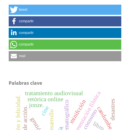
tweet
compartir
compartir
compartir
mail
Palabras clave
representación fílmica
tratamiento audiovisual
comunicación y felicidad.
retórica online
minifcción
desastres
espacio cinematográfico
jonze.
cine
candombe
consumo
desarrollo
libro