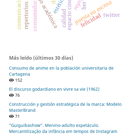
repertorios de acción.
gestión académica
estética.
puesta en escena
consumidor.
her
calidad
twitter
felicidad
Más leído (últimos 30 días)
Consumo de anime en la población universitaria de
Cartagena
152
El discurso godardiano en vivre sa vie (1962)
76
Construcción y gestión estratégica de la marca: Modelo
MasterBrand
71
“Guiguibashow”. Menino-adulto espetáculo.
Mercantilização da infância em tempos de Instagram