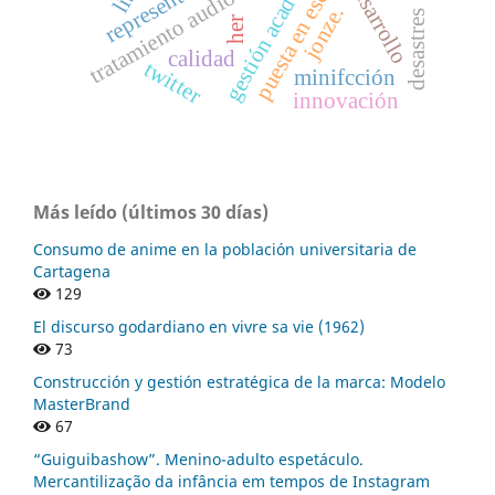
gestión académica
tratamiento audiovisual
puesta en escena
desarrollo
jonze.
desastres
her
calidad
twitter
minifcción
innovación
Más leído (últimos 30 días)
Consumo de anime en la población universitaria de
Cartagena
129
El discurso godardiano en vivre sa vie (1962)
73
Construcción y gestión estratégica de la marca: Modelo
MasterBrand
67
“Guiguibashow”. Menino-adulto espetáculo.
Mercantilização da infância em tempos de Instagram