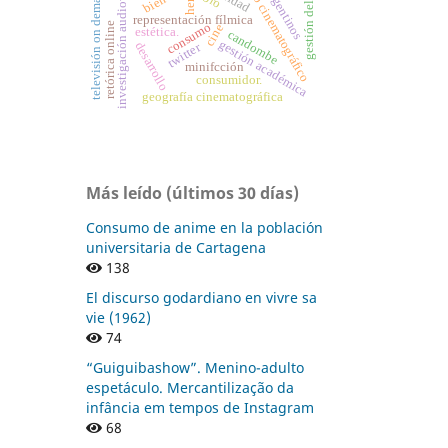
espacio cinematográfico
gestión del riesgo
afroargentinos
investigación audiovisual
televisión on demand
her
representación fílmica
retórica online
consumo
cine
estética.
candombe
gestión académica
desarrollo
twitter
minifcción
consumidor.
geografía cinematográfica
Más leído (últimos 30 días)
Consumo de anime en la población
universitaria de Cartagena
138
El discurso godardiano en vivre sa
vie (1962)
74
“Guiguibashow”. Menino-adulto
espetáculo. Mercantilização da
infância em tempos de Instagram
68