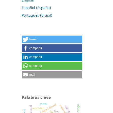
English
Español (España)
Português (Brasil)
tweet
compartir
compartir
compartir
mail
Palabras clave
jonze.
bienestar laboral
felicidad
calidad
libro