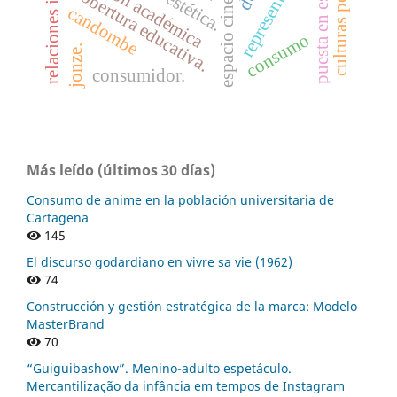
culturas populares
puesta en escena
gestión académica
cobertura educativa.
estética.
candombe
consumo
jonze.
consumidor.
Más leído (últimos 30 días)
Consumo de anime en la población universitaria de
Cartagena
145
El discurso godardiano en vivre sa vie (1962)
74
Construcción y gestión estratégica de la marca: Modelo
MasterBrand
70
“Guiguibashow”. Menino-adulto espetáculo.
Mercantilização da infância em tempos de Instagram