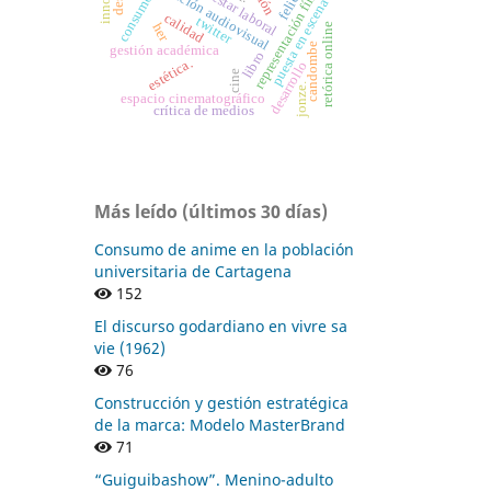
investigación audiovisual
representación fílmica
bienestar laboral
consumo
puesta en escena
calidad
twitter
retórica online
her
candombe
gestión académica
libro
estética.
desarrollo
cine
jonze.
espacio cinematográfico
crítica de medios
Más leído (últimos 30 días)
Consumo de anime en la población
universitaria de Cartagena
152
El discurso godardiano en vivre sa
vie (1962)
76
Construcción y gestión estratégica
de la marca: Modelo MasterBrand
71
“Guiguibashow”. Menino-adulto