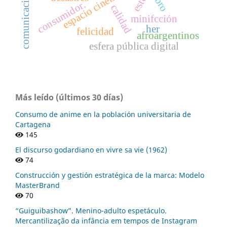
libro
consumidor.
calidad
minifcción
her
felicidad
afroargentinos
esfera pública digital
Más leído (últimos 30 días)
Consumo de anime en la población universitaria de
Cartagena
145
El discurso godardiano en vivre sa vie (1962)
74
Construcción y gestión estratégica de la marca: Modelo
MasterBrand
70
“Guiguibashow”. Menino-adulto espetáculo.
Mercantilização da infância em tempos de Instagram