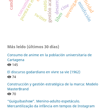
gestión académica
puesta en escena
consumidor.
desarrollo
estética.
felicidad
minifcción
cine
libro
twitter
Más leído (últimos 30 días)
Consumo de anime en la población universitaria de
Cartagena
145
El discurso godardiano en vivre sa vie (1962)
74
Construcción y gestión estratégica de la marca: Modelo
MasterBrand
70
“Guiguibashow”. Menino-adulto espetáculo.
Mercantilização da infância em tempos de Instagram