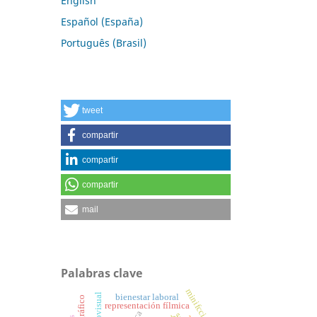
English
Español (España)
Português (Brasil)
tweet
compartir
compartir
compartir
mail
Palabras clave
minifcción
bienestar laboral
representación fílmica