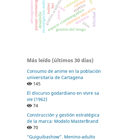
investigación audiovisual
paisaje cinematográfico
gestión académica
candombe
calidad
afroargentinos
estética.
her
twitter
cine
cobertura educativa.
espacio cinematográfico
jonze.
desarrollo
felicidad
desastres
libro
gestión del riesgo
Más leído (últimos 30 días)
Consumo de anime en la población
universitaria de Cartagena
145
El discurso godardiano en vivre sa
vie (1962)
74
Construcción y gestión estratégica
de la marca: Modelo MasterBrand
70
“Guiguibashow”. Menino-adulto