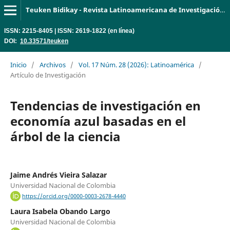
Teuken Bidikay - Revista Latinoamericana de Investigación en Organizaciones, Ambiente y Sociedad
ISSN: 2215-8405 | ISSN: 2619-1822 (en línea)
DOI:
10.33571/teuken
Inicio
/
Archivos
/
Vol. 17 Núm. 28 (2026): Latinoamérica
/
Artículo de Investigación
Tendencias de investigación en
economía azul basadas en el
árbol de la ciencia
Jaime Andrés Vieira Salazar
Universidad Nacional de Colombia
https://orcid.org/0000-0003-2678-4440
Laura Isabela Obando Largo
Universidad Nacional de Colombia