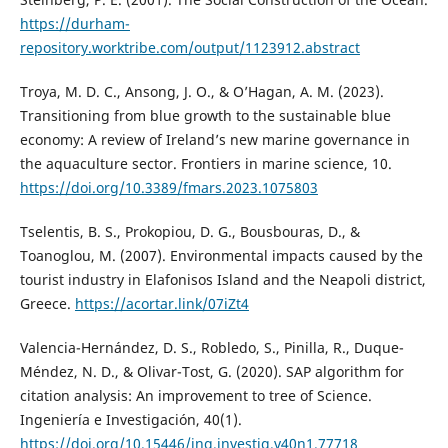
https://durham-
repository.worktribe.com/output/1123912.abstract
Troya, M. D. C., Ansong, J. O., & O’Hagan, A. M. (2023).
Transitioning from blue growth to the sustainable blue
economy: A review of Ireland’s new marine governance in
the aquaculture sector. Frontiers in marine science, 10.
https://doi.org/10.3389/fmars.2023.1075803
Tselentis, B. S., Prokopiou, D. G., Bousbouras, D., &
Toanoglou, M. (2007). Environmental impacts caused by the
tourist industry in Elafonisos Island and the Neapoli district,
Greece.
https://acortar.link/07iZt4
Valencia-Hernández, D. S., Robledo, S., Pinilla, R., Duque-
Méndez, N. D., & Olivar-Tost, G. (2020). SAP algorithm for
citation analysis: An improvement to tree of Science.
Ingeniería e Investigación, 40(1).
https://doi.org/10.15446/ing.investig.v40n1.77718