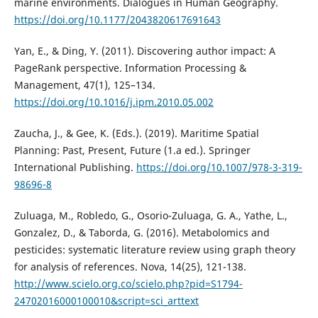
marine environments. Dialogues in Human Geography.
https://doi.org/10.1177/2043820617691643
Yan, E., & Ding, Y. (2011). Discovering author impact: A
PageRank perspective. Information Processing &
Management, 47(1), 125–134.
https://doi.org/10.1016/j.ipm.2010.05.002
Zaucha, J., & Gee, K. (Eds.). (2019). Maritime Spatial
Planning: Past, Present, Future (1.a ed.). Springer
International Publishing.
https://doi.org/10.1007/978-3-319-
98696-8
Zuluaga, M., Robledo, G., Osorio-Zuluaga, G. A., Yathe, L.,
Gonzalez, D., & Taborda, G. (2016). Metabolomics and
pesticides: systematic literature review using graph theory
for analysis of references. Nova, 14(25), 121-138.
http://www.scielo.org.co/scielo.php?pid=S1794-
24702016000100010&script=sci_arttext