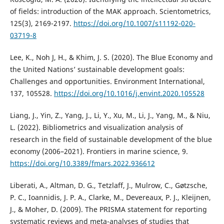
of fields: introduction of the MAK approach. Scientometrics,
125(3), 2169-2197.
https://doi.org/10.1007/s11192-020-
03719-8
Lee, K., Noh J, H., & Khim, J. S. (2020). The Blue Economy and
the United Nations’ sustainable development goals:
Challenges and opportunities. Environment International,
137, 105528.
https://doi.org/10.1016/j.envint.2020.105528
Liang, J., Yin, Z., Yang, J., Li, Y., Xu, M., Li, J., Yang, M., & Niu,
L. (2022). Bibliometrics and visualization analysis of
research in the field of sustainable development of the blue
economy (2006–2021). Frontiers in marine science, 9.
https://doi.org/10.3389/fmars.2022.936612
Liberati, A., Altman, D. G., Tetzlaff, J., Mulrow, C., Gøtzsche,
P. C., Ioannidis, J. P. A., Clarke, M., Devereaux, P. J., Kleijnen,
J., & Moher, D. (2009). The PRISMA statement for reporting
systematic reviews and meta-analyses of studies that