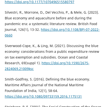
https://doi.org/10.1177/1070496515580797
Silvestri, R., Morrone, D., Del Vecchio, P., & Mele, G. (2023).
Blue economy and aquaculture before and during the
pandemic era: a systematic literature review. British Food
Journal, 126(1), 13-32.
https://doi.org/10.1108/BFJ-07-2022-
0660
Siverwood-Cope, K., & Ling, M. (2021). Discussing the blue
economy: considerations from a public expenditure review
on tax exemption and subsidies. Ocean and Coastal
Research, 69(suppl 1).
https://doi.org/10.1590/2675-
2824069.21009ksc
Smith-Godfrey, S. (2016). Defining the blue economy.
Maritime Affairs Journal of the National Maritime
Foundation of India, 12(1), 58-64.
https://doi.org/10.1080/09733159.2016.1175131
Steinberg, P. E. (2001). The Social Construction of the Ocean.