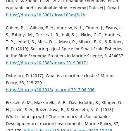
Ota, Y., & Zheng, C.-W. (2021). Enabling conditions for an
equitable and sustainable blue economy [Dataset]. Dryad.
https://doi.org/10.5061/dryad.63xsj3v1h
Cohen, P. J., Allison, E. H., Andrew, N. L., Cinner, J., Evans, L.
S., Fabinyi, M., Garces, L. R., Hall, S. J., Hicks, C. C., Hughes,
T. P., Jentoft, S., Mills, D. J., Masu, R., Mbaru, E. K., & Ratner,
B. D. (2019). Securing a Just Space for Small-Scale Fisheries
in the Blue Economy. Frontiers in Marine Science, 6, 434657.
https://doi.org/10.3389/fmars.2019.00171
Doloreux, D. (2017). What is a maritime cluster? Marine
Policy, 83, 215-220.
https://doi.org/10.1016/j.marpol.2017.06.006
Eikeset, A. M., Mazzarella, A. B., Davidsdóttir, B., Klinger, D.
H., Levin, S. A., Rovenskaya, E., & Stenseth, N. C. (2018).
What is blue growth? The semantics of «Sustainable
Development» of marine environments. Marine Policy, 87,
177-179.
https://doi.org/10.1016/j.marpol.2017.10.019