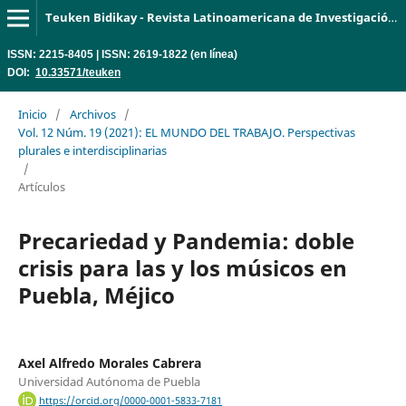
Teuken Bidikay - Revista Latinoamericana de Investigación en Organizaciones, Ambiente y Sociedad
ISSN: 2215-8405 | ISSN: 2619-1822 (en línea)
DOI:
10.33571/teuken
Inicio
/
Archivos
/
Vol. 12 Núm. 19 (2021): EL MUNDO DEL TRABAJO. Perspectivas
plurales e interdisciplinarias
/
Artículos
Precariedad y Pandemia: doble
crisis para las y los músicos en
Puebla, Méjico
Axel Alfredo Morales Cabrera
Universidad Autónoma de Puebla
https://orcid.org/0000-0001-5833-7181