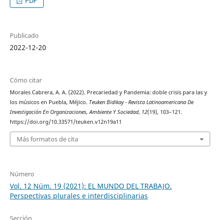
PDF
Publicado
2022-12-20
Cómo citar
Morales Cabrera, A. A. (2022). Precariedad y Pandemia: doble crisis para las y
los músicos en Puebla, Méjico.
Teuken Bidikay - Revista Latinoamericana De
Investigación En Organizaciones, Ambiente Y Sociedad
,
12
(19), 103–121.
https://doi.org/10.33571/teuken.v12n19a11
Más formatos de cita
Número
Vol. 12 Núm. 19 (2021): EL MUNDO DEL TRABAJO.
Perspectivas plurales e interdisciplinarias
Sección