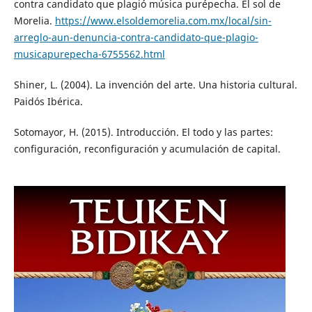
contra candidato que plagió música purépecha. El sol de
Morelia.
https://www.elsoldemorelia.com.mx/local/sin-
arreglo-aun-denuncia-contra-candidato-que-plagio-
musicapurepecha-6755562.html
Shiner, L. (2004). La invención del arte. Una historia cultural.
Paidós Ibérica.
Sotomayor, H. (2015). Introducción. El todo y las partes:
configuración, reconfiguración y acumulación de capital.