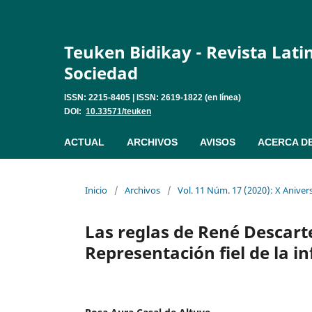
Teuken Bidikay - Revista Lat
Sociedad
ISSN: 2215-8405 | ISSN: 2619-1822 (en línea)
DOI:
10.33571/teuken
ACTUAL
ARCHIVOS
AVISOS
ACERCA D
Inicio
/
Archivos
/
Vol. 11 Núm. 17 (2020): X Aniver
Las reglas de René Descart
Representación fiel de la i