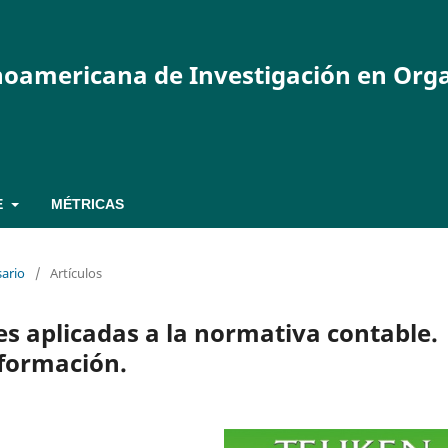
inoamericana de Investigación en Org
E
MÉTRICAS
sario
/
Artículos
es aplicadas a la normativa contable.
nformación.