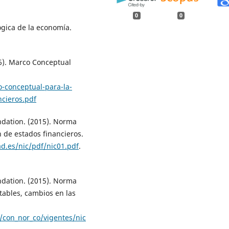
0
0
ógica de la economía.
6). Marco Conceptual
-conceptual-para-la-
ncieros.pdf
ndation. (2015). Norma
 de estados financieros.
d.es/nic/pdf/nic01.pdf
.
ndation. (2015). Norma
ntables, cambios en las
/con_nor_co/vigentes/nic