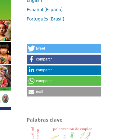
English
Español (España)
Português (Brasil)
tweet
compartir
compartir
compartir
mail
Palabras clave
polarización de empleo