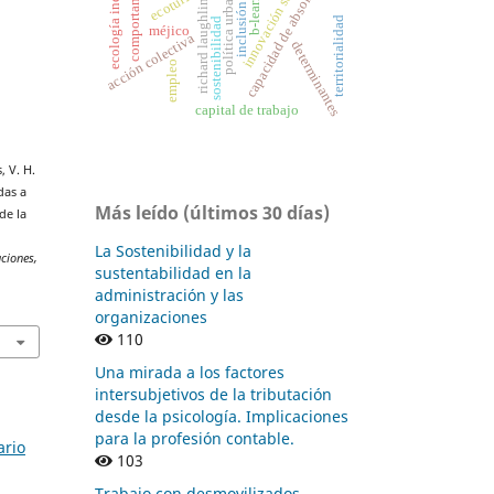
ecología industrial
comportamiento
innovación social
capacidad de absorción
b-learning
ecoturismo
política urbana
richard laughlin
inclusión
territorialidad
sostenibilidad
méjico
acción colectiva
determinantes
empleo
capital de trabajo
, V. H.
das a
Más leído (últimos 30 días)
de la
La Sostenibilidad y la
ciones,
sustentabilidad en la
administración y las
organizaciones
110
Una mirada a los factores
intersubjetivos de la tributación
desde la psicología. Implicaciones
para la profesión contable.
ario
103
Trabajo con desmovilizados