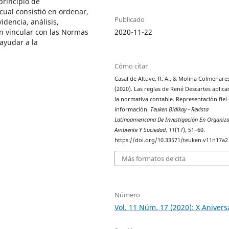
principio de
 cual consistió en ordenar,
Publicado
dencia, análisis,
n vincular con las Normas
2020-11-22
ayudar a la
Cómo citar
Casal de Altuve, R. A., & Molina Colmenares
(2020). Las reglas de René Descartes aplica
la normativa contable. Representación fiel 
información.
Teuken Bidikay - Revista
Latinoamericana De Investigación En Organiza
Ambiente Y Sociedad
,
11
(17), 51–60.
https://doi.org/10.33571/teuken.v11n17a2
Más formatos de cita
Número
Vol. 11 Núm. 17 (2020): X Anivers