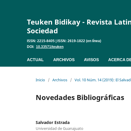
Teuken Bidikay - Revista Lat
Sociedad
ISSN: 2215-8405 | ISSN: 2619-1822 (en línea)
DOI:
10.33571/teuken
ACTUAL
ARCHIVOS
AVISOS
ACERCA D
Inicio
/
Archivos
/
Vol. 10 Núm. 14 (2019): El Salva
Novedades Bibliográficas
Salvador Estrada
Universidad de Guanajuato