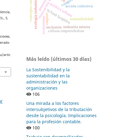
concepto caselliano
determinantes
innovación social
ecología industrial
política urbana
acción colectiva
richard laughlin
lencia,
empleo
ecoturismo
h., S.
sostenibilidad
industria minera
inclusión
cultura emprendedora
ciones,
perado
u/artic
Más leído (últimos 30 días)
La Sostenibilidad y la
sustentabilidad en la
administración y las
organizaciones
106
or
Una mirada a los factores
intersubjetivos de la tributación
desde la psicología. Implicaciones
para la profesión contable.
100
Trabajo con desmovilizados