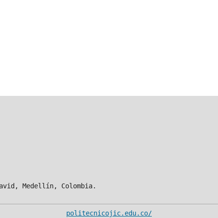
avid, Medellín, Colombia.
politecnicojic.edu.co/