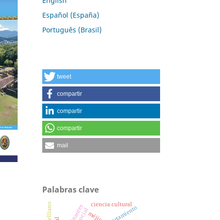
English
Español (España)
Português (Brasil)
tweet
compartir
compartir
compartir
mail
Palabras clave
ciencia cultural
comportamiento
méjico