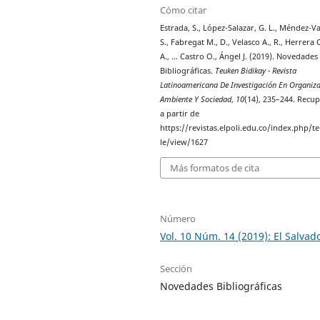
Cómo citar
Estrada, S., López-Salazar, G. L., Méndez-Va
S., Fabregat M., D., Velasco A., R., Herrera C
A., … Castro O., Ángel J. (2019). Novedades
Bibliográficas.
Teuken Bidikay - Revista
Latinoamericana De Investigación En Organiza
Ambiente Y Sociedad
,
10
(14), 235–244. Recu
a partir de
https://revistas.elpoli.edu.co/index.php/te
le/view/1627
Más formatos de cita
Número
Vol. 10 Núm. 14 (2019): El Salvad
Sección
Novedades Bibliográficas