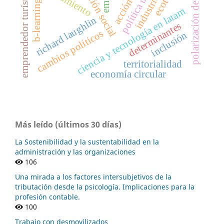
polarización de empleo
innovación social
política urbana
emprendedor turístico
b-learning
ciencia y tecnología en latam
richard laughlin
determinantes
cambios políticos
inclusión
territorialidad
economía circular
Más leído (últimos 30 días)
La Sostenibilidad y la sustentabilidad en la
administración y las organizaciones
106
Una mirada a los factores intersubjetivos de la
tributación desde la psicología. Implicaciones para la
profesión contable.
100
Trabajo con desmovilizados