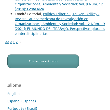
Organizaciones, Ambiente y Sociedad: Vol. 9 Núm. 12
(2018): Costa Rica
Comité Editorial,
Política Editorial
,
Teuken Bidikay -
Revista Latinoamericana de Investigación en
Organizaciones, Ambiente y Sociedad: Vol. 12 Núm. 19
(2021): EL MUNDO DEL TRABAJO. Perspectivas plurales
e interdisciplinarias
<<
<
1
2
3
Enviar un artículo
Idioma
English
Español (España)
Português (Brasil)