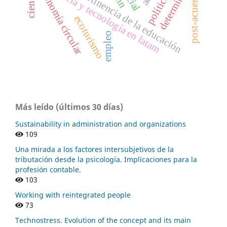
calidad y pertinencia de la educación
determinantes
ciencia y tecnología en latam
economía circular
post-acuerdo
ecoturismo
empleo
Más leído (últimos 30 días)
Sustainability in administration and organizations
109
Una mirada a los factores intersubjetivos de la
tributación desde la psicología. Implicaciones para la
profesión contable.
103
Working with reintegrated people
73
Technostress. Evolution of the concept and its main