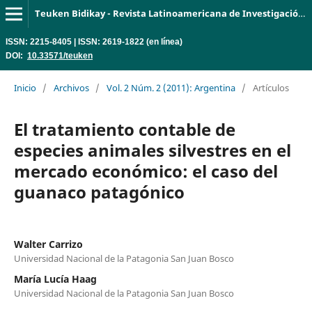
Teuken Bidikay - Revista Latinoamericana de Investigación en Organizaciones, Ambiente y Sociedad
ISSN: 2215-8405 | ISSN: 2619-1822 (en línea)
DOI:
10.33571/teuken
Inicio
/
Archivos
/
Vol. 2 Núm. 2 (2011): Argentina
/
Artículos
El tratamiento contable de
especies animales silvestres en el
mercado económico: el caso del
guanaco patagónico
Walter Carrizo
Universidad Nacional de la Patagonia San Juan Bosco
María Lucía Haag
Universidad Nacional de la Patagonia San Juan Bosco