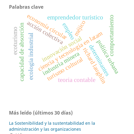
Palabras clave
economía circular
emprendedor turístico
comportamiento
méjico
acción colectiva
empleo
capacidad de absorción
ecoturismo
ciencia y tecnología en latam
ecología industrial
innovación social
política urbana
determinantes
richard laughlin
industria minera
turismo cultural
teoria contable
Más leído (últimos 30 días)
La Sostenibilidad y la sustentabilidad en la
administración y las organizaciones