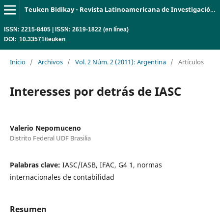
Teuken Bidikay - Revista Latinoamericana de Investigación en Organizaciones, Ambiente y Sociedad
ISSN: 2215-8405 | ISSN: 2619-1822 (en línea)
DOI:
10.33571/teuken
Inicio
/
Archivos
/
Vol. 2 Núm. 2 (2011): Argentina
/
Artículos
Interesses por detrás de IASC
Valerio Nepomuceno
Distrito Federal UDF Brasilia
Palabras clave:
IASC/IASB, IFAC, G4 1, normas
internacionales de contabilidad
Resumen