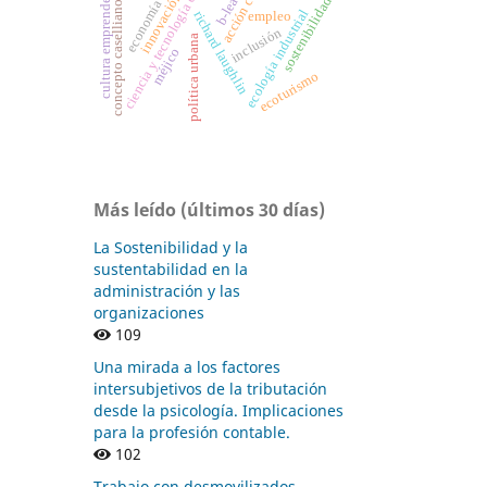
ciencia y tecnología en latam
economía circular
innovación social
cultura emprendedora
sostenibilidad
concepto caselliano
ecología industrial
richard laughlin
empleo
inclusión
política urbana
méjico
ecoturismo
Más leído (últimos 30 días)
La Sostenibilidad y la
sustentabilidad en la
administración y las
organizaciones
109
Una mirada a los factores
intersubjetivos de la tributación
desde la psicología. Implicaciones
para la profesión contable.
102
Trabajo con desmovilizados