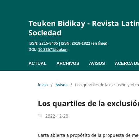
Teuken Bidikay - Revista Lat
Sociedad
ISSN: 2215-8405 | ISSN: 2619-1822 (en línea)
DOI:
10.33571/teuken
ACTUAL
ARCHIVOS
AVISOS
ACERCA D
Inicio
/
Avisos
/
Los quartiles de la exclusión y el c
Los quartiles de la exclusió
2022-12-20
Carta abierta a propósito de la propuesta de me