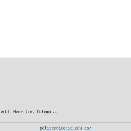
avid, Medellín, Colombia.
politecnicojic.edu.co/