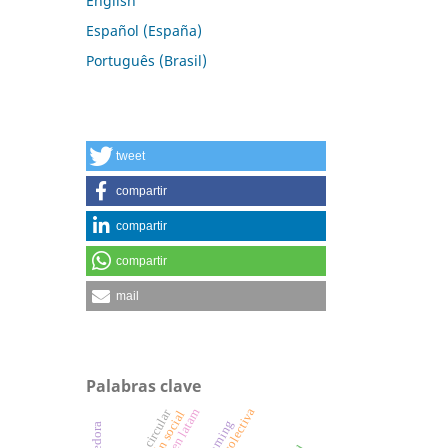
English
Español (España)
Português (Brasil)
tweet
compartir
compartir
compartir
mail
Palabras clave
acción colectiva
b-learning