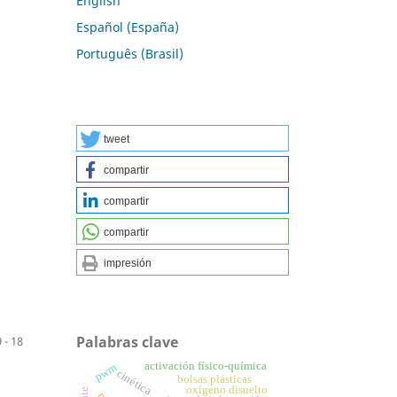
English
Español (España)
Português (Brasil)
tweet
compartir
compartir
compartir
impresión
Palabras clave
9 - 18
activación físico-química
pwm
cinética
bolsas plásticas
oxígeno disuelto