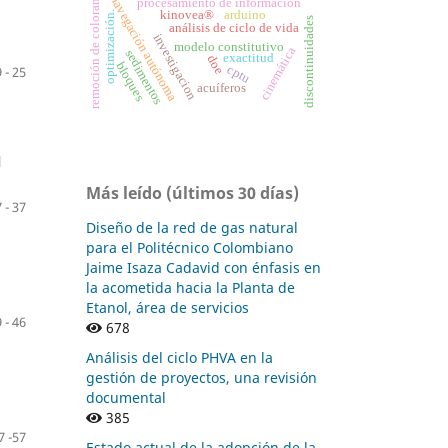
remoción de colorante
navegación autónoma
procesamiento de información
arduino
kinovea®
optimización.
discontinuidades
análisis de ciclo de vida
investigacion
modelo constitutivo
cinemática
sedimentos
exactitud
doe
bloques
cptu
 - 25
acuíferos
l
Más leído (últimos 30 días)
 - 37
Diseño de la red de gas natural
para el Politécnico Colombiano
Jaime Isaza Cadavid con énfasis en
la acometida hacia la Planta de
Etanol, área de servicios
 - 46
678
Análisis del ciclo PHVA en la
gestión de proyectos, una revisión
documental
385
7 -57
Estado actual de la adopción de la