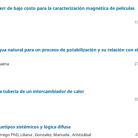
r de bajo costo para la caracterización magnética de películas
19
ua natural para un proceso de potabilización y su relación con e
Baena
27
 la tubería de un intercambiador de calor
39
etipos sistémicos y lógica difusa
ego PhD, Liliana , Gonzalez, Manuela , Aristizábal
4