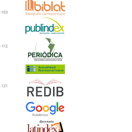
 -103
- 112
- 121