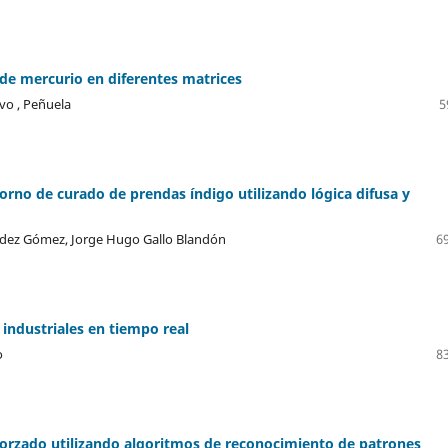
 de mercurio en diferentes matrices
vo , Peñuela
5
rno de curado de prendas índigo utilizando lógica difusa y
ndez Gómez, Jorge Hugo Gallo Blandón
69
 industriales en tiempo real
o
83
forzado utilizando algoritmos de reconocimiento de patrones