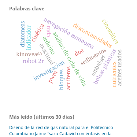
Palabras clave
navegación autónoma
cinemática
diatomeas
discontinuidades
cinética
indicador
cptu
análisis de ciclo de vida
arduino
exactitud
sedimentos
doe
bolsas plásticas
aceites usados
kinovea®
embalses
robot 2r
investigacion
nutrientes
acuíferos
pwm
bloques
Más leído (últimos 30 días)
Diseño de la red de gas natural para el Politécnico
Colombiano Jaime Isaza Cadavid con énfasis en la