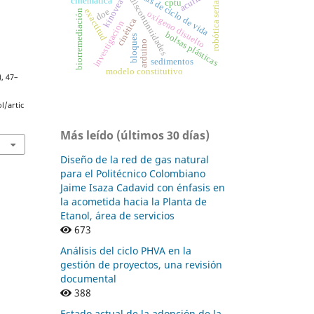
análisis de ciclo de vida
kinovea®
discontinuidades
cinemática
robótica serial
cptu
exactitud
doe
biorremediación
oxígeno disuelto
cinética
investigacion
bolsas plásticas
bloques
arduino
sedimentos
modelo constitutivo
), 47–
l/artic
Más leído (últimos 30 días)
Diseño de la red de gas natural
para el Politécnico Colombiano
Jaime Isaza Cadavid con énfasis en
la acometida hacia la Planta de
Etanol, área de servicios
673
Análisis del ciclo PHVA en la
gestión de proyectos, una revisión
documental
388
Estado actual de la adopción de la