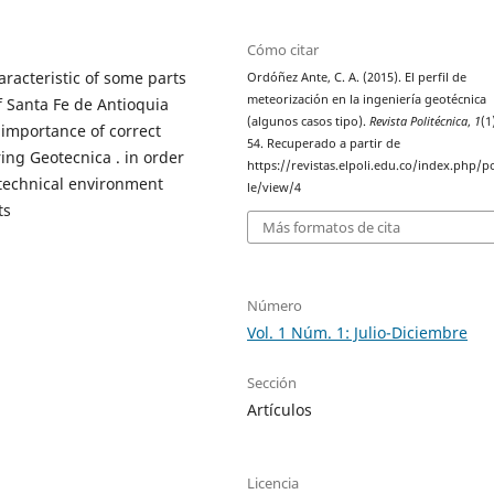
Cómo citar
racteristic of some parts
Ordóñez Ante, C. A. (2015). El perfil de
meteorización en la ingeniería geotécnica
f Santa Fe de Antioquia
(algunos casos tipo).
Revista Politécnica
,
1
(1
 importance of correct
54. Recuperado a partir de
ing Geotecnica . in order
https://revistas.elpoli.edu.co/index.php/po
otechnical environment
le/view/4
ts
Más formatos de cita
Número
Vol. 1 Núm. 1: Julio-Diciembre
Sección
Artículos
Licencia