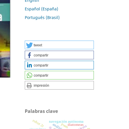
English
Español (España)
Português (Brasil)
tweet
compartir
compartir
compartir
impresión
Palabras clave
robot 2r
navegación autónoma
pwm
diatomeas
acuíferos