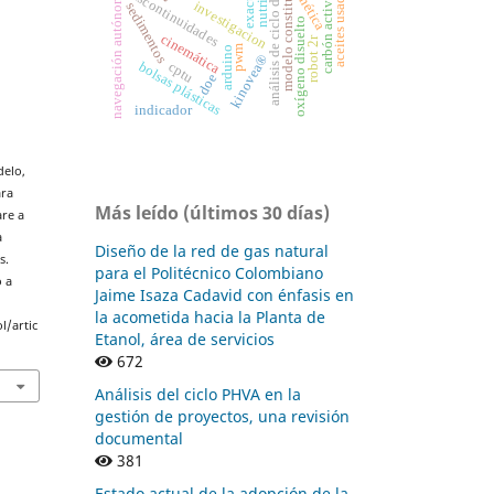
análisis de ciclo de vida
modelo constitutivo
exactitud
carbón activado
aceites usados
cinética
discontinuidades
navegación autónoma
investigacion
sedimentos
oxígeno disuelto
cinemática
robot 2r
pwm
arduino
kinovea®
bolsas plásticas
cptu
doe
indicador
delo,
ara
Más leído (últimos 30 días)
are a
a
Diseño de la red de gas natural
s.
para el Politécnico Colombiano
o a
Jaime Isaza Cadavid con énfasis en
la acometida hacia la Planta de
l/artic
Etanol, área de servicios
672
Análisis del ciclo PHVA en la
gestión de proyectos, una revisión
documental
381
Estado actual de la adopción de la