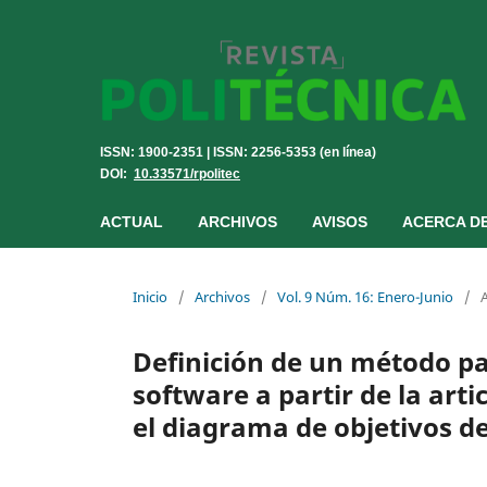
ISSN: 1900-2351 | ISSN: 2256-5353 (en línea)
DOI:
10.33571/rpolitec
ACTUAL
ARCHIVOS
AVISOS
ACERCA D
Inicio
/
Archivos
/
Vol. 9 Núm. 16: Enero-Junio
/
A
Definición de un método par
software a partir de la art
el diagrama de objetivos d