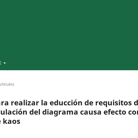
E
rtículos
a realizar la educción de requisitos 
iculación del diagrama causa efecto co
e kaos