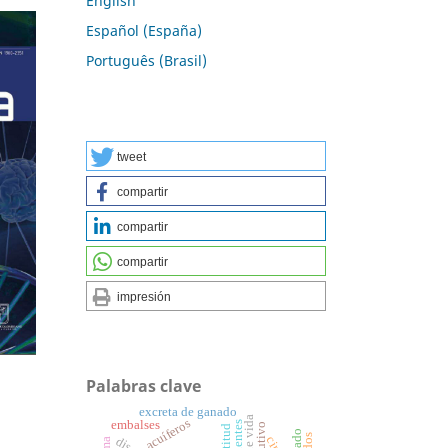
English
Español (España)
Português (Brasil)
tweet
compartir
compartir
compartir
impresión
Palabras clave
excreta de ganado
acuíferos
embalses
nutrientes