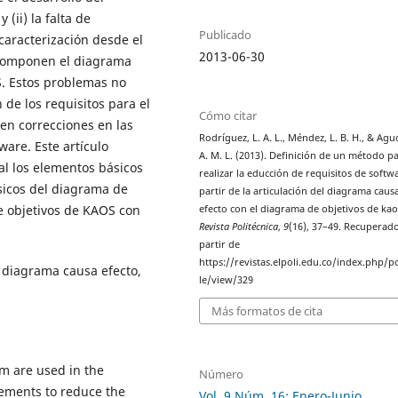
(ii) la falta de
Publicado
caracterización desde el
2013-06-30
 componen el diagrama
S. Estos problemas no
 de los requisitos para el
Cómo citar
en correcciones en las
Rodríguez, L. A. L., Méndez, L. B. H., & Agu
are. Este artículo
A. M. L. (2013). Definición de un método p
al los elementos básicos
realizar la educción de requisitos de softw
ásicos del diagrama de
partir de la articulación del diagrama caus
de objetivos de KAOS con
efecto con el diagrama de objetivos de kao
Revista Politécnica
,
9
(16), 37–49. Recuperad
partir de
https://revistas.elpoli.edu.co/index.php/po
 diagrama causa efecto,
le/view/329
Más formatos de cita
m are used in the
Número
rements to reduce the
Vol. 9 Núm. 16: Enero-Junio