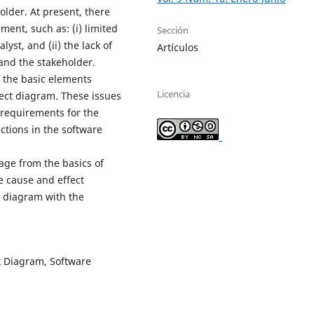
lder. At present, there
ent, such as: (i) limited
Sección
st, and (ii) the lack of
Artículos
and the stakeholder.
f the basic elements
Licencia
ct diagram. These issues
f requirements for the
ctions in the software
_
age from the basics of
e cause and effect
ct diagram with the
 Diagram, Software