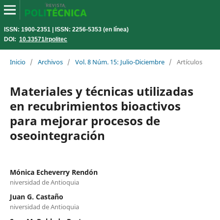
ISSN: 1900-2351 | ISSN: 2256-5353 (en línea)
DOI:
10.33571/rpolitec
Inicio
/
Archivos
/
Vol. 8 Núm. 15: Julio-Diciembre
/
Artículos
Materiales y técnicas utilizadas
en recubrimientos bioactivos
para mejorar procesos de
oseointegración
Mónica Echeverry Rendón
niversidad de Antioquia
Juan G. Castaño
niversidad de Antioquia