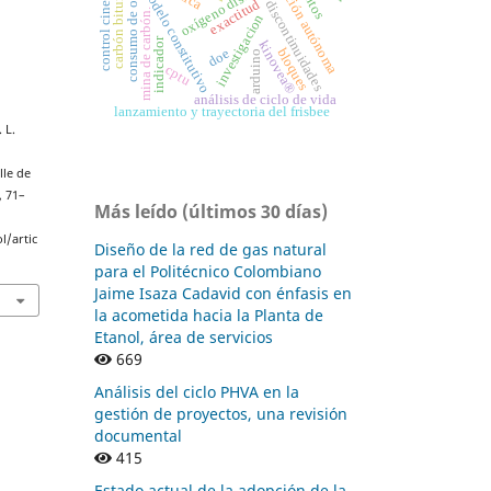
navegación autónoma
carbón bituminoso
consumo de oxígeno
control cinemático
oxígeno disuelto
modelo constitutivo
exactitud
discontinuidades
mina de carbón.
investigacion
indicador
kinovea®
bloques
doe
arduino
cptu
análisis de ciclo de vida
lanzamiento y trayectoria del frisbee
 L.
lle de
, 71–
Más leído (últimos 30 días)
l/artic
Diseño de la red de gas natural
para el Politécnico Colombiano
Jaime Isaza Cadavid con énfasis en
la acometida hacia la Planta de
Etanol, área de servicios
669
Análisis del ciclo PHVA en la
gestión de proyectos, una revisión
documental
415
Estado actual de la adopción de la