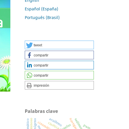
English
Español (España)
Português (Brasil)
tweet
compartir
compartir
compartir
impresión
Palabras clave
acuíferos
sedimentos
cinemática
cinética
pwm