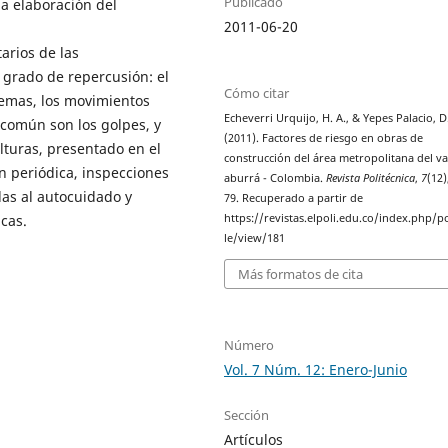
Publicado
la elaboración del
2011-06-20
tarios de las
grado de repercusión: el
Cómo citar
remas, los movimientos
Echeverri Urquijo, H. A., & Yepes Palacio, D.
s común son los golpes, y
(2011). Factores de riesgo en obras de
alturas, presentado en el
construcción del área metropolitana del va
n periódica, inspecciones
aburrá - Colombia.
Revista Politécnica
,
7
(12)
as al autocuidado y
79. Recuperado a partir de
cas.
https://revistas.elpoli.edu.co/index.php/po
le/view/181
Más formatos de cita
Número
Vol. 7 Núm. 12: Enero-Junio
Sección
Artículos