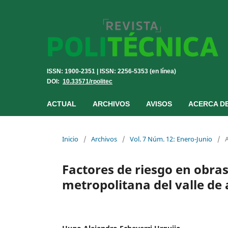
ISSN: 1900-2351 | ISSN: 2256-5353 (en línea)
DOI:
10.33571/rpolitec
ACTUAL
ARCHIVOS
AVISOS
ACERCA D
Inicio
/
Archivos
/
Vol. 7 Núm. 12: Enero-Junio
/
A
Factores de riesgo en obras
metropolitana del valle de