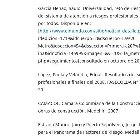
García Henao, Saulo. Universalidad, reto de riesg
del sistema de atención a riesgos profesionales
por todos. Disponible en:
[
http://www.elmundo.com/sitio/noticia_detalle.
idedicion=1719&idcuerpo=2&dscuerpo=La%20
Metro&idseccion=54&dsseccion=Primera%20P%
ina&idnoticia=146995&imagen=&vl=1&r=la_metr
php#seguimientos[consultado en octubre de 20
López, Paula y Velandia, Edgar. Resultados del 
profesionales a finales del 2008. FASECOLDA N° 
20
CAMACOL. Cámara Colombiana de la Construcció
obras de construcción. Medellín, 2007
Estrada Muñoz, Jairo y Puerta Sepúlveda, Jorge
para el Panorama de Factores de Riesgo. Medell