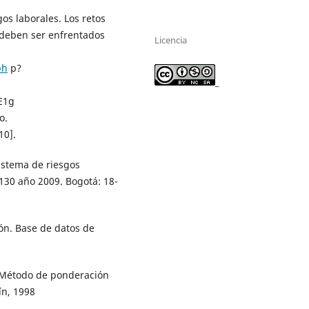
os laborales. Los retos
 deben ser enfrentados
Licencia
ph
p?
_
E1g
o.
10].
sistema de riesgos
130 año 2009. Bogotá: 18-
n. Base de datos de
. Método de ponderación
ín, 1998