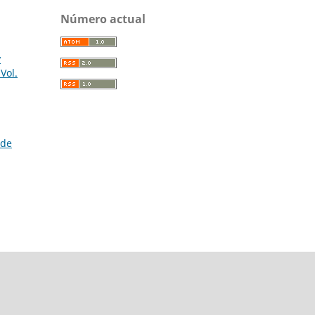
Número actual
y
 Vol.
 de