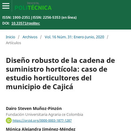
ISSN: 1900-2351 | ISSN: 2256-5353 (en línea)
DOI:
10.33571/rpolitec
Inicio
/
Archivos
/
Vol. 16 Núm. 31: Enero-Junio, 2020
/
Artículos
Diseño robusto de la cadena de
suministro hortícola: caso de
estudio horticultores del
municipio de Cajicá
Dairo Steven Muñoz-Pinzón
Fundación Universitaria Agraria ce Colombia
https://orcid.org/0000-0003-1877-1287
Mónica Alejandra Jiménez-Méndez