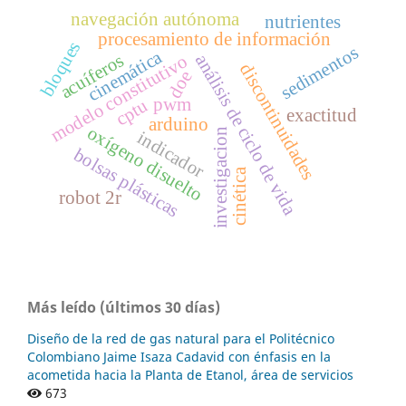
navegación autónoma
nutrientes
procesamiento de información
bloques
sedimentos
cinemática
acuíferos
análisis de ciclo de vida
modelo constitutivo
discontinuidades
doe
pwm
cptu
exactitud
arduino
oxígeno disuelto
investigacion
indicador
bolsas plásticas
cinética
robot 2r
Más leído (últimos 30 días)
Diseño de la red de gas natural para el Politécnico
Colombiano Jaime Isaza Cadavid con énfasis en la
acometida hacia la Planta de Etanol, área de servicios
673