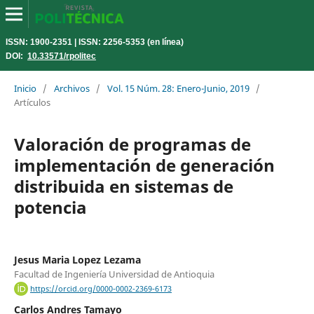
ISSN: 1900-2351 | ISSN: 2256-5353 (en línea)
DOI:
10.33571/rpolitec
Inicio
/
Archivos
/
Vol. 15 Núm. 28: Enero-Junio, 2019
/
Artículos
Valoración de programas de
implementación de generación
distribuida en sistemas de
potencia
Jesus Maria Lopez Lezama
Facultad de Ingeniería Universidad de Antioquia
https://orcid.org/0000-0002-2369-6173
Carlos Andres Tamayo