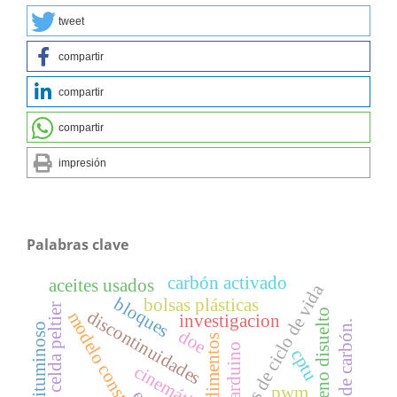
tweet
compartir
compartir
compartir
impresión
Palabras clave
carbón activado
aceites usados
análisis de ciclo de vida
bloques
bolsas plásticas
celda peltier
discontinuidades
oxígeno disuelto
modelo constitutivo
investigacion
mina de carbón.
carbón bituminoso
doe
sedimentos
arduino
cptu
cinemática
pwm