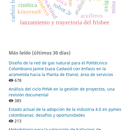
exactitud
robot 2r
cinética
kinovea®
acuíferos
lanzamiento y trayectoria del frisbee
Más leído (últimos 30 días)
Diseño de la red de gas natural para el Politécnico
Colombiano Jaime Isaza Cadavid con énfasis en la
acometida hacia la Planta de Etanol, área de servicios
678
Análisis del ciclo PHVA en la gestión de proyectos, una
revisión documental
385
Estado actual de la adopción de la industria 4.0 en pymes
colombianas: desafíos y oportunidades
213
Metodología para la valoración de hallazgos de