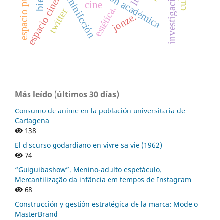
espacio cinematográfico
gestión académica
minifcción
cine
estética.
twitter
jonze.
Más leído (últimos 30 días)
Consumo de anime en la población universitaria de
Cartagena
138
El discurso godardiano en vivre sa vie (1962)
74
“Guiguibashow”. Menino-adulto espetáculo.
Mercantilização da infância em tempos de Instagram
68
Construcción y gestión estratégica de la marca: Modelo
MasterBrand