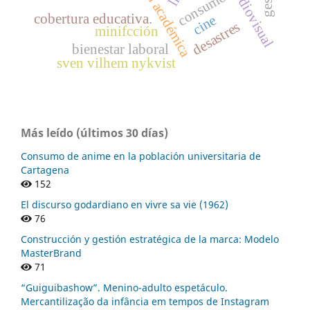
gestión académica
consumo
cobertura educativa.
cine
desastres
minifcción
bienestar laboral
sven vilhem nykvist
Más leído (últimos 30 días)
Consumo de anime en la población universitaria de
Cartagena
152
El discurso godardiano en vivre sa vie (1962)
76
Construcción y gestión estratégica de la marca: Modelo
MasterBrand
71
“Guiguibashow”. Menino-adulto espetáculo.
Mercantilização da infância em tempos de Instagram