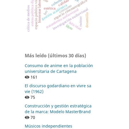
esfera pública digital
espacio público virtual
bienestar laboral
calidad
espacio cinematográfico
gestión académica
consumo
crítica de medios
estética.
investigación audiovisual
tratamiento audiovisual
her
desarrollo
twitter
felicidad
libro
Más leído (últimos 30 días)
Consumo de anime en la población
universitaria de Cartagena
161
El discurso godardiano en vivre sa
vie (1962)
75
Construcción y gestión estratégica
de la marca: Modelo MasterBrand
70
Músicos independientes