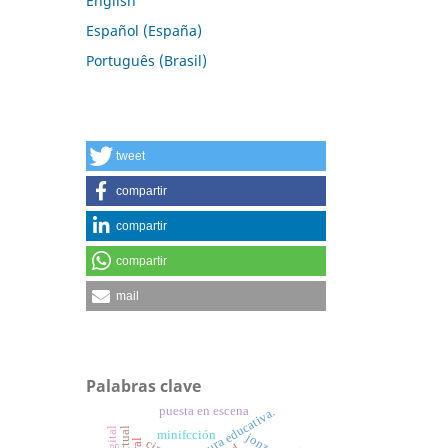
English
Español (España)
Português (Brasil)
tweet
compartir
compartir
compartir
mail
Palabras clave
puesta en escena
cobertura educativa.
minifcción
jonze.
cine