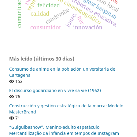
desarrollo local
espacio cinematográfico
ingmar bergman
cobertura educativa.
felicidad
candombe
calidad
jonze.
her
consumidor.
innovación
Más leído (últimos 30 días)
Consumo de anime en la población universitaria de
Cartagena
152
El discurso godardiano en vivre sa vie (1962)
76
Construcción y gestión estratégica de la marca: Modelo
MasterBrand
71
“Guiguibashow”. Menino-adulto espetáculo.
Mercantilização da infância em tempos de Instagram