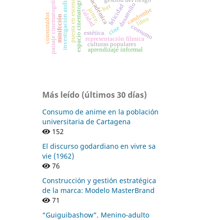
gestión académica
investigación audiovisual
espacio cinematográfico
paisaje cinematográfico
puesta en escena
desarrollo
her
felicidad
jonze.
candombe
calidad
consumidor.
minifcción
libro
consumo
cine
estética.
representación fílmica
culturas populares
aprendizaje informal
Más leído (últimos 30 días)
Consumo de anime en la población
universitaria de Cartagena
152
El discurso godardiano en vivre sa
vie (1962)
76
Construcción y gestión estratégica
de la marca: Modelo MasterBrand
71
“Guiguibashow”. Menino-adulto