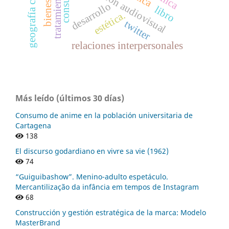
investigación audiovisual
consumo
desarrollo
libro
estética.
twitter
relaciones interpersonales
Más leído (últimos 30 días)
Consumo de anime en la población universitaria de
Cartagena
138
El discurso godardiano en vivre sa vie (1962)
74
“Guiguibashow”. Menino-adulto espetáculo.
Mercantilização da infância em tempos de Instagram
68
Construcción y gestión estratégica de la marca: Modelo
MasterBrand