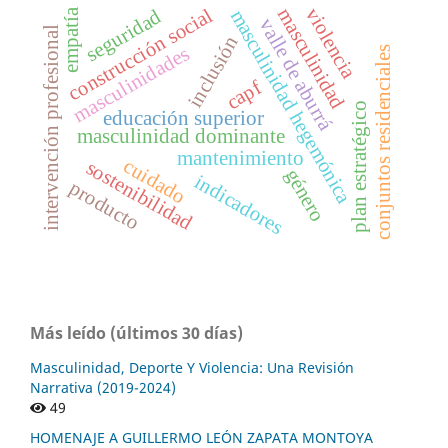
violencia
masculinidad
construcción social
seguridad
masculinidad hegemónica
empatía
valle de aburrá
intervención profesional
inclusión
masculinidades
conjuntos residenciales
capf
plan estratégico
educación superior
masculinidad dominante
mantenimiento
cuidado
sostenibilidad
género
indicadores
producto
Más leído (últimos 30 días)
Masculinidad, Deporte Y Violencia: Una Revisión
Narrativa (2019-2024)
49
HOMENAJE A GUILLERMO LEÓN ZAPATA MONTOYA