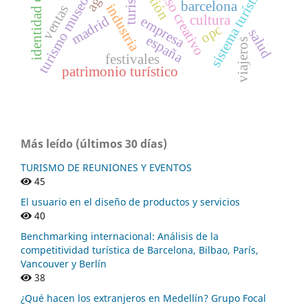
identidad de marca
proceso creativo
turismo
sistema turístico
turismo museo
barcelona
industria
ventas
cultura
madrid
empresa
opc
salud
españa
viajeros
festivales
patrimonio turístico
Más leído (últimos 30 días)
TURISMO DE REUNIONES Y EVENTOS
45
El usuario en el diseño de productos y servicios
40
Benchmarking internacional: Análisis de la
competitividad turística de Barcelona, Bilbao, París,
Vancouver y Berlín
38
¿Qué hacen los extranjeros en Medellín? Grupo Focal