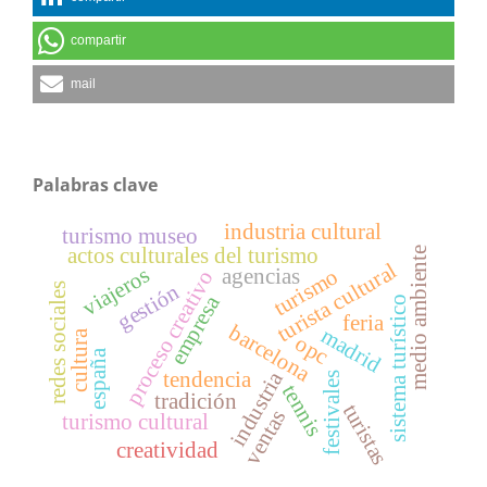
compartir
mail
Palabras clave
industria cultural
turismo museo
actos culturales del turismo
medio ambiente
turista cultural
viajeros
agencias
turismo
proceso creativo
gestión
redes sociales
empresa
sistema turístico
feria
barcelona
madrid
cultura
opc
españa
industria
tendencia
festivales
tennis
tradición
turistas
ventas
turismo cultural
creatividad