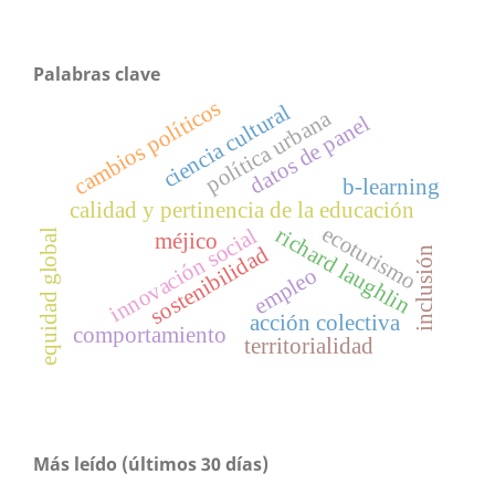
Palabras clave
cambios políticos
ciencia cultural
política urbana
datos de panel
b-learning
calidad y pertinencia de la educación
ecoturismo
richard laughlin
innovación social
equidad global
méjico
sostenibilidad
inclusión
empleo
acción colectiva
comportamiento
territorialidad
Más leído (últimos 30 días)