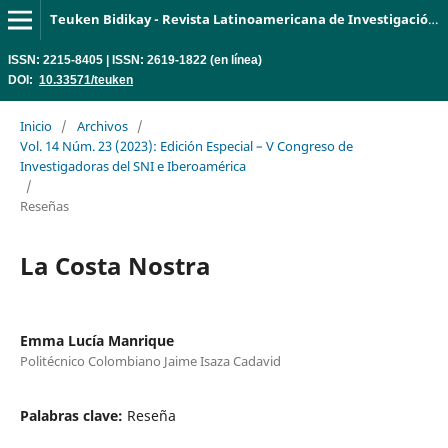
Teuken Bidikay - Revista Latinoamericana de Investigación en Organizaciones, Ambiente y Sociedad
ISSN: 2215-8405 | ISSN: 2619-1822 (en línea)
DOI:
10.33571/teuken
Inicio
/
Archivos
/
Vol. 14 Núm. 23 (2023): Edición Especial – V Congreso de
Investigadoras del SNI e Iberoamérica
/
Reseñas
La Costa Nostra
Emma Lucía Manrique
Politécnico Colombiano Jaime Isaza Cadavid
Palabras clave:
Reseña