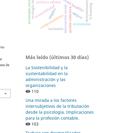
ecología industrial
economía circular
richard laughlin
determinantes
política urbana
b-learning
sostenibilidad
innovación social
acción colectiva
empleo
méjico
comportamiento
ecoturismo
inclusión
omo
Más leído (últimos 30 días)
ar
cana De
La Sostenibilidad y la
sustentabilidad en la
administración y las
organizaciones
110
Una mirada a los factores
intersubjetivos de la tributación
desde la psicología. Implicaciones
para la profesión contable.
103
Trabajo con desmovilizados