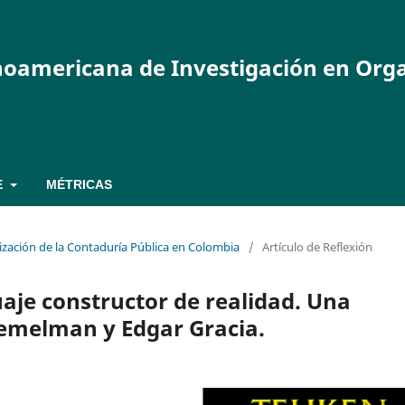
inoamericana de Investigación en Org
E
MÉTRICAS
ización de la Contaduría Pública en Colombia
/
Artículo de Reflexión
aje constructor de realidad. Una
emelman y Edgar Gracia.