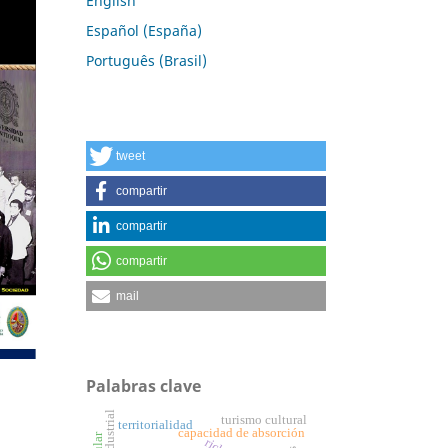
English
Español (España)
Português (Brasil)
tweet
compartir
compartir
compartir
mail
Palabras clave
turismo cultural
territorialidad
capacidad de absorción