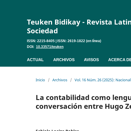
Teuken Bidikay - Revista Lat
Sociedad
ISSN: 2215-8405 | ISSN: 2619-1822 (en línea)
DOI:
10.33571/teuken
ACTUAL
ARCHIVOS
AVISOS
ACERCA D
Inicio
/
Archivos
/
Vol. 16 Núm. 26 (2025): Nacional
La contabilidad como lengu
conversación entre Hugo Z