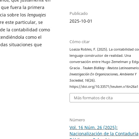
 que fuera la primera
Publicado
cia sobre los
lenguajes
2025-10-01
re este particular, se
l de la contabilidad como
tendiéndola como el
Cómo citar
adas situaciones que
Loaiza Robles, F. (2025). La contabilidad c
lenguaje constructor de realidad. Una
conversación entre Hugo Zemelman y Edg
Gracia .
Teuken Bidikay - Revista Latinoameri
Investigación En Organizaciones, Ambiente Y
Sociedad
,
16
(26).
https://doi.org/10.33571/teuken.v16n26a1
Más formatos de cita
Número
Vol. 16 Núm. 26 (2025):
Nacionalización de la Contaduría