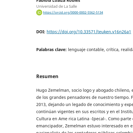
Fabiola Loaiza Robles
Universidad de La Salle
https://orcid.org/0000-0002-5562-5134
DOI:
https://doi.org/10.33571/teuken.v16n26a1
Palabras clave:
lenguaje contable, crítica, real
Resumen
Hugo Zemelman, socio logo y abogado chileno, 
de los grandes pensadores de nuestro tiempo. F
2013, dejando un legado de conocimiento y exp
continúan vigentes en sus escritos y en el Insti
Cultura en Ame rica Latina -Ipecal-. Como parte 
emancipador, Zemelman estuvo interesado en el 
nacionalista de los contadores públicos colomb