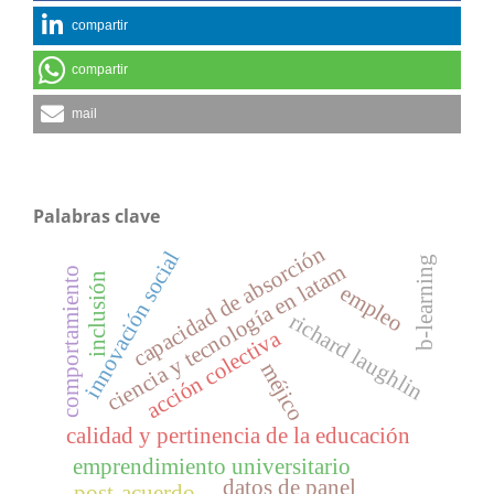
compartir
compartir
mail
Palabras clave
capacidad de absorción
innovación social
b-learning
ciencia y tecnología en latam
comportamiento
inclusión
empleo
richard laughlin
acción colectiva
méjico
calidad y pertinencia de la educación
emprendimiento universitario
datos de panel
post-acuerdo