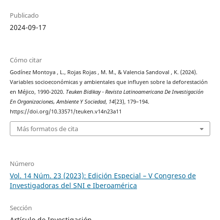
Publicado
2024-09-17
Cómo citar
Godínez Montoya , L., Rojas Rojas , M. M., & Valencia Sandoval , K. (2024).
Variables socioeconómicas y ambientales que influyen sobre la deforestación
en Méjico, 1990-2020.
Teuken Bidikay - Revista Latinoamericana De Investigación
En Organizaciones, Ambiente Y Sociedad
,
14
(23), 179–194.
https://doi.org/10.33571/teuken.v14n23a11
Más formatos de cita
Número
Vol. 14 Núm. 23 (2023): Edición Especial – V Congreso de
Investigadoras del SNI e Iberoamérica
Sección
Artículo de Investigación