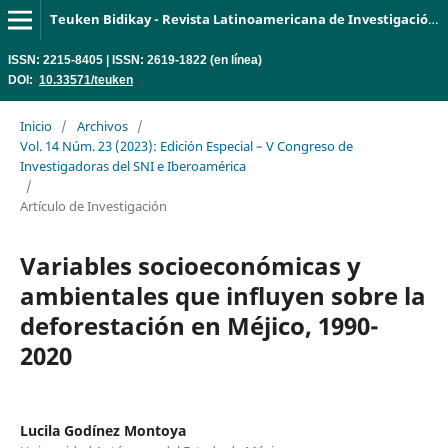
Teuken Bidikay - Revista Latinoamericana de Investigación en Organizaciones, Ambiente y Sociedad
ISSN: 2215-8405 | ISSN: 2619-1822 (en línea)
DOI:
10.33571/teuken
Inicio
/
Archivos
/
Vol. 14 Núm. 23 (2023): Edición Especial – V Congreso de
Investigadoras del SNI e Iberoamérica
/
Artículo de Investigación
Variables socioeconómicas y
ambientales que influyen sobre la
deforestación en Méjico, 1990-
2020
Lucila Godínez Montoya