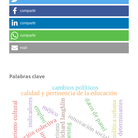
compartir
compartir
compartir
mail
Palabras clave
cambios políticos
calidad y pertinencia de la educación
datos de panel
indicadores
richard laughlin
determinantes
política urbana
turismo cultural
méjico
empleo
innovación social
acción colectiva
b-learning
ecoturismo