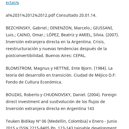
ectas%
al%2031%2012%2012.pdf Consultado 20.01.14.
BEZCHINSKY, Gabriel.; DINENZON, Marcelo.; GIUSSANI,
Luis.; CAINO, Omar.; LÓPEZ, Beatriz y AMIEL, Silvia. (2007).
Inversión extranjera directa en la Argentina. Crisis,
reestructuración y nuevas tendencias después de la
postconvertibilidad. Buenos Aires: CEPAL.
BLOMSTROM, Magnus y HETTNE, Ente Bjorn. (1984). La
teoría del desarrollo en transición. Ciudad de Méjico D.F:
Fondo de Cultura Económica.
BOUZAS, Roberto y CHUDNOVSKY, Daniel. (2004). Foreign
direct investment and susEvolución de los flujos de
Inversión extranjera directa en Argentina 143
Teuken Bidikay Nº 06 (Medellín, Colombia) v Enero - Junio
2015 v ISSN 2215-8405 Pp. 123-143 tainable development.