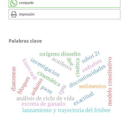
compartir
impresión
Palabras clave
robot 2r
oxígeno disuelto
acuíferos
doe
investigacion
modelo constitutivo
embalses
kinovea®
cinética
discontinuidades
diatomeas
cinemática
bloques
arduino
sedimentos
cptu
pwm
exactitud
análisis de ciclo de vida
excreta de ganado
lanzamiento y trayectoria del frisbee