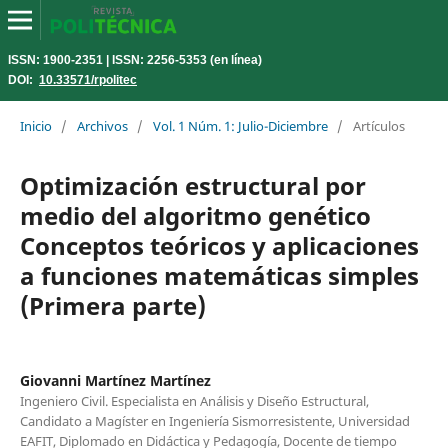
ISSN: 1900-2351 | ISSN: 2256-5353 (en línea)
DOI:
10.33571/rpolitec
Inicio
/
Archivos
/
Vol. 1 Núm. 1: Julio-Diciembre
/
Artículos
Optimización estructural por
medio del algoritmo genético
Conceptos teóricos y aplicaciones
a funciones matemáticas simples
(Primera parte)
Giovanni Martínez Martínez
Ingeniero Civil. Especialista en Análisis y Diseño Estructural,
Candidato a Magíster en Ingeniería Sismorresistente, Universidad
EAFIT, Diplomado en Didáctica y Pedagogía, Docente de tiempo