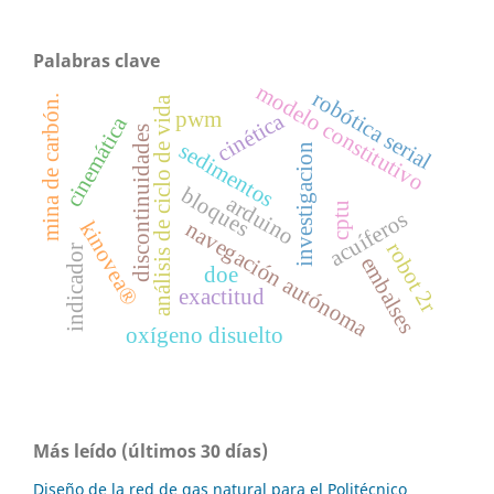
Palabras clave
modelo constitutivo
robótica serial
mina de carbón.
análisis de ciclo de vida
pwm
cinética
cinemática
discontinuidades
sedimentos
investigacion
bloques
arduino
cptu
acuíferos
kinovea®
navegación autónoma
robot 2r
indicador
embalses
doe
exactitud
oxígeno disuelto
Más leído (últimos 30 días)
Diseño de la red de gas natural para el Politécnico