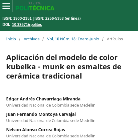
ISSN: 1900-2351 | ISSN: 2256-5353 (en línea)
DOI:
10.33571/rpolitec
Inicio
/
Archivos
/
Vol. 10 Núm. 18: Enero-Junio
/
Artículos
Aplicación del modelo de color
kubelka - munk en esmaltes de
cerámica tradicional
Edgar Andrés Chavarriaga Miranda
Universidad Nacional de Colombia sede Medellín
Juan Fernando Montoya Carvajal
Universidad Nacional de Colombia sede Medellín
Nelson Alonso Correa Rojas
Universidad Nacional de Colombia sede Medellín