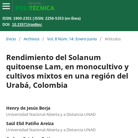
ISSN: 1900-2351 | ISSN: 2256-5353 (en línea)
DOI:
10.33571/rpolitec
Inicio
/
Archivos
/
Vol. 8 Núm. 14: Enero-Junio
/
Artículos
Rendimiento del Solanum
quitoense Lam, en monocultivo y
cultivos mixtos en una región del
Urabá, Colombia
Henry de Jesús Borja
Universidad Nacional Abierta y a Distancia UNAD
Saúl Elid Patiño Areiza
Universidad Nacional Abierta y a Distancia UNAD