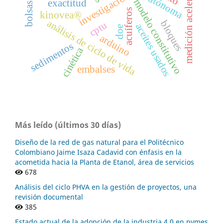
medición aceleración.
investigacion
modelo constitutivo
exactitud
acuíferos
kinovea®
análisis de ciclo de vida
bloques
cptu
aceites usados
doe
arduino
sedimentos
cinética
embalses
Más leído (últimos 30 días)
Diseño de la red de gas natural para el Politécnico
Colombiano Jaime Isaza Cadavid con énfasis en la
acometida hacia la Planta de Etanol, área de servicios
678
Análisis del ciclo PHVA en la gestión de proyectos, una
revisión documental
385
Estado actual de la adopción de la industria 4.0 en pymes