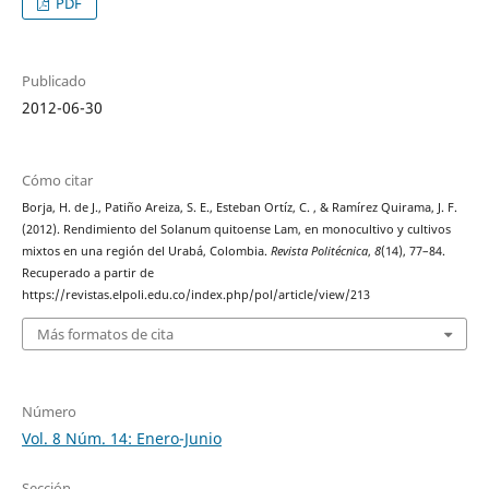
PDF
Publicado
2012-06-30
Cómo citar
Borja, H. de J., Patiño Areiza, S. E., Esteban Ortíz, C. , & Ramírez Quirama, J. F.
(2012). Rendimiento del Solanum quitoense Lam, en monocultivo y cultivos
mixtos en una región del Urabá, Colombia.
Revista Politécnica
,
8
(14), 77–84.
Recuperado a partir de
https://revistas.elpoli.edu.co/index.php/pol/article/view/213
Más formatos de cita
Número
Vol. 8 Núm. 14: Enero-Junio
Sección