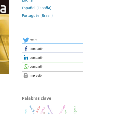
English
Español (España)
Português (Brasil)
tweet
compartir
compartir
compartir
impresión
Palabras clave
cinemática
acuíferos
pwm