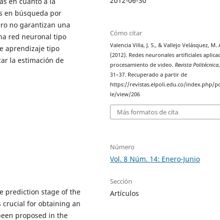
2012-06-30
as en cuanto a la
os en búsqueda por
ero no garantizan una
Cómo citar
na red neuronal tipo
Valencia Villa, J. S., & Vallejo Velásquez, M. 
e aprendizaje tipo
(2012). Redes neuronales artificiales aplica
ar la estimación de
procesamiento de video.
Revista Politécnica
31–37. Recuperado a partir de
https://revistas.elpoli.edu.co/index.php/po
le/view/206
Más formatos de cita
Número
Vol. 8 Núm. 14: Enero-Junio
Sección
e prediction stage of the
Artículos
crucial for obtaining an
 been proposed in the