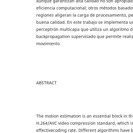
aunque garantizan alta calidad no son apropiad
eficiencia computacional; otros métodos basad
regiones aligeran la carga de procesamiento, p
buena calidad. En este trabajo se implementa u
perceptrón multicapa que utiliza un algoritmo d
backpropagation supervisado que permite realiz
movimiento
ABSTRACT
The motion estimation is an essential block in th
H.264/AVC video compression standard, which is 
effectivecoding rate. Different algorithms have