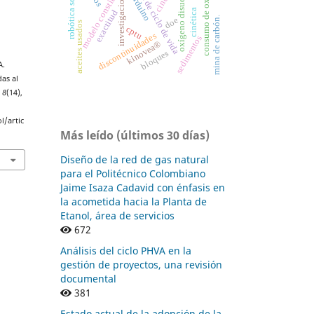
análisis de ciclo de vida
consumo de oxígeno
modelo constitutivo
robótica serial
oxígeno disuelto
arduino
investigacion
cinética
exactitud
mina de carbón.
doe
aceites usados
cptu
discontinuidades
sedimentos
kinovea®
bloques
A.
das al
,
8
(14),
l/artic
Más leído (últimos 30 días)
Diseño de la red de gas natural
para el Politécnico Colombiano
Jaime Isaza Cadavid con énfasis en
la acometida hacia la Planta de
Etanol, área de servicios
672
Análisis del ciclo PHVA en la
gestión de proyectos, una revisión
documental
381
Estado actual de la adopción de la