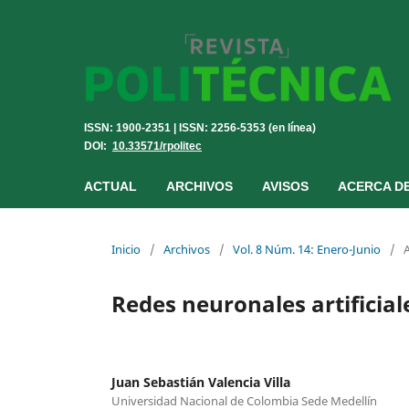
ISSN: 1900-2351 | ISSN: 2256-5353 (en línea)
DOI:
10.33571/rpolitec
ACTUAL
ARCHIVOS
AVISOS
ACERCA D
Inicio
/
Archivos
/
Vol. 8 Núm. 14: Enero-Junio
/
A
Redes neuronales artificial
Juan Sebastián Valencia Villa
Universidad Nacional de Colombia Sede Medellín