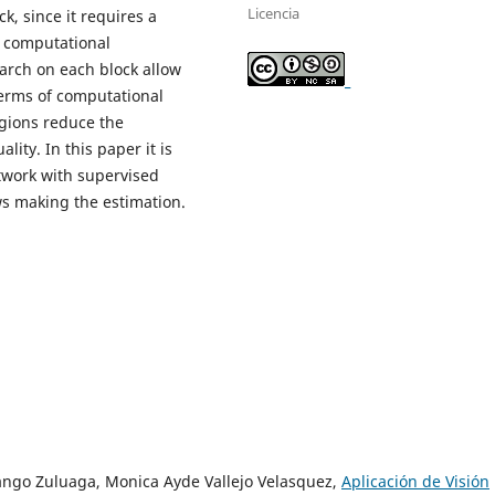
Licencia
ck, since it requires a
f computational
earch on each block allow
_
terms of computational
egions reduce the
ity. In this paper it is
twork with supervised
s making the estimation.
rango Zuluaga, Monica Ayde Vallejo Velasquez,
Aplicación de Visión