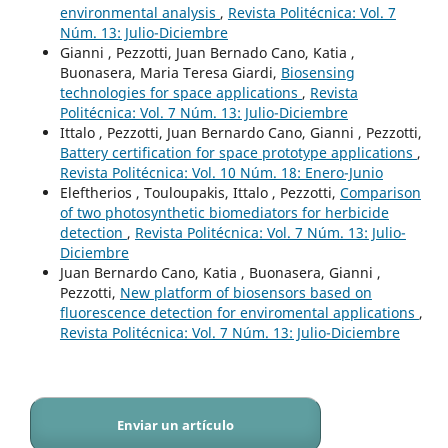
environmental analysis
,
Revista Politécnica: Vol. 7
Núm. 13: Julio-Diciembre
Gianni , Pezzotti, Juan Bernado Cano, Katia ,
Buonasera, Maria Teresa Giardi,
Biosensing
technologies for space applications
,
Revista
Politécnica: Vol. 7 Núm. 13: Julio-Diciembre
Ittalo , Pezzotti, Juan Bernardo Cano, Gianni , Pezzotti,
Battery certification for space prototype applications
,
Revista Politécnica: Vol. 10 Núm. 18: Enero-Junio
Eleftherios , Touloupakis, Ittalo , Pezzotti,
Comparison
of two photosynthetic biomediators for herbicide
detection
,
Revista Politécnica: Vol. 7 Núm. 13: Julio-
Diciembre
Juan Bernardo Cano, Katia , Buonasera, Gianni ,
Pezzotti,
New platform of biosensors based on
fluorescence detection for enviromental applications
,
Revista Politécnica: Vol. 7 Núm. 13: Julio-Diciembre
Enviar un artículo