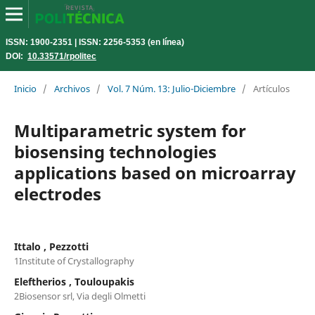
ISSN: 1900-2351 | ISSN: 2256-5353 (en línea)
DOI:
10.33571/rpolitec
Inicio
/
Archivos
/
Vol. 7 Núm. 13: Julio-Diciembre
/
Artículos
Multiparametric system for
biosensing technologies
applications based on microarray
electrodes
Ittalo , Pezzotti
1Institute of Crystallography
Eleftherios , Touloupakis
2Biosensor srl, Via degli Olmetti