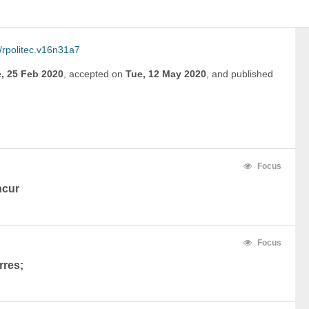
/rpolitec.v16n31a7
, 25 Feb 2020
,
accepted on
Tue, 12 May 2020
,
and
published
Focus
ncur
Focus
rres;