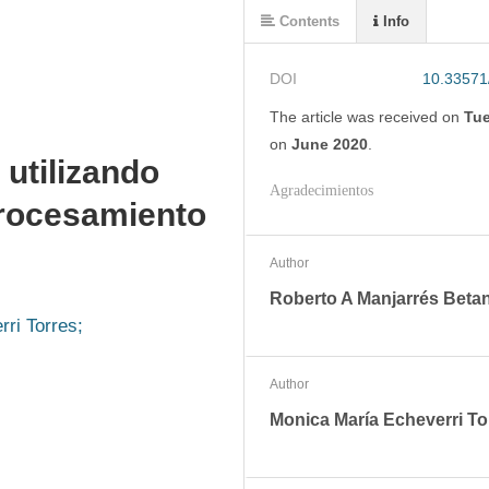
Contents
Info
DOI
10.33571
The article was
received on
Tue
on
June 2020
.
 utilizando
Agradecimientos
procesamiento
Author
Roberto A Manjarrés Beta
ri Torres;
Author
Monica María Echeverri To