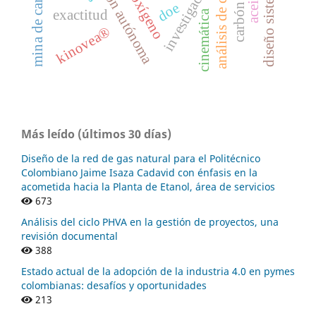
navegación autónoma
diseño sistemático
mina de carbón.
investigacion
doe
exactitud
cinemática
kinovea®
Más leído (últimos 30 días)
Diseño de la red de gas natural para el Politécnico
Colombiano Jaime Isaza Cadavid con énfasis en la
acometida hacia la Planta de Etanol, área de servicios
673
Análisis del ciclo PHVA en la gestión de proyectos, una
revisión documental
388
Estado actual de la adopción de la industria 4.0 en pymes
colombianas: desafíos y oportunidades
213