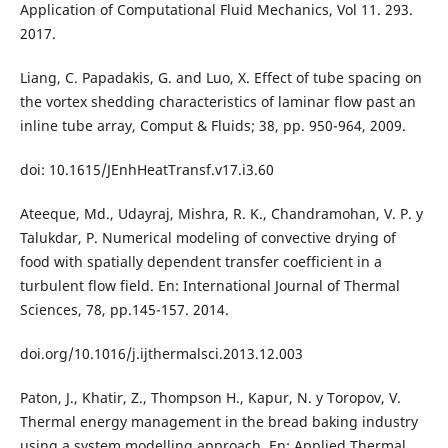
Application of Computational Fluid Mechanics, Vol 11. 293.
2017.
Liang, C. Papadakis, G. and Luo, X. Effect of tube spacing on
the vortex shedding characteristics of laminar flow past an
inline tube array, Comput & Fluids; 38, pp. 950-964, 2009.
doi: 10.1615/JEnhHeatTransf.v17.i3.60
Ateeque, Md., Udayraj, Mishra, R. K., Chandramohan, V. P. y
Talukdar, P. Numerical modeling of convective drying of
food with spatially dependent transfer coefficient in a
turbulent flow field. En: International Journal of Thermal
Sciences, 78, pp.145-157. 2014.
doi.org/10.1016/j.ijthermalsci.2013.12.003
Paton, J., Khatir, Z., Thompson H., Kapur, N. y Toropov, V.
Thermal energy management in the bread baking industry
using a system modelling approach. En: Applied Thermal