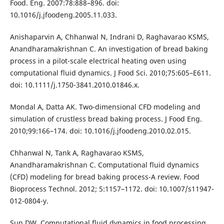
Food. Eng. 2007:78:888–896. doi:
10.1016/j.jfoodeng.2005.11.033.
Anishaparvin A, Chhanwal N, Indrani D, Raghavarao KSMS,
Anandharamakrishnan C. An investigation of bread baking
process in a pilot-scale electrical heating oven using
computational fluid dynamics. J Food Sci. 2010;75:605–E611.
doi: 10.1111/j.1750-3841.2010.01846.x.
Mondal A, Datta AK. Two-dimensional CFD modeling and
simulation of crustless bread baking process. J Food Eng.
2010;99:166–174. doi: 10.1016/j.jfoodeng.2010.02.015.
Chhanwal N, Tank A, Raghavarao KSMS,
Anandharamakrishnan C. Computational fluid dynamics
(CFD) modeling for bread baking process-A review. Food
Bioprocess Technol. 2012; 5:1157–1172. doi: 10.1007/s11947-
012-0804-y.
Sun DW. Computational fluid dynamics in food processing.