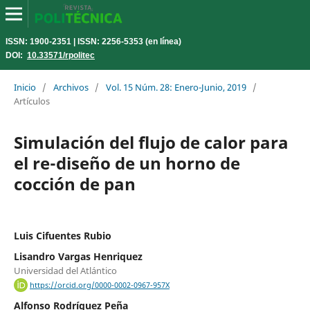
ISSN: 1900-2351 | ISSN: 2256-5353 (en línea)
DOI:
10.33571/rpolitec
Inicio
/
Archivos
/
Vol. 15 Núm. 28: Enero-Junio, 2019
/
Artículos
Simulación del flujo de calor para
el re-diseño de un horno de
cocción de pan
Luis Cifuentes Rubio
Lisandro Vargas Henriquez
Universidad del Atlántico
https://orcid.org/0000-0002-0967-957X
Alfonso Rodríguez Peña