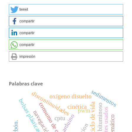
tweet
compartir
compartir
compartir
impresión
Palabras clave
sedimentos
discontinuidades
oxígeno disuelto
bolsas plásticas
consumo de oxígeno
análisis de ciclo de vida
carbón bituminoso
cinética
aceites usados
pwm
arduino
cptu