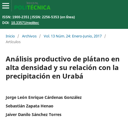
ISSN: 1900-2351 | ISSN: 2256-5353 (en línea)
DOI:
10.33571/rpolitec
Inicio
/
Archivos
/
Vol. 13 Núm. 24: Enero-Junio, 2017
/
Artículos
Análisis productivo de plátano en
alta densidad y su relación con la
precipitación en Urabá
Jorge León Enrique Cárdenas González
Sebastián Zapata Henao
Jaiver Danilo Sánchez Torres