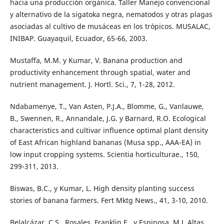
hacia una producción orgánica. Taller Manejo convencional
y alternativo de la sigatoka negra, nematodos y otras plagas
asociadas al cultivo de musáceas en los trópicos. MUSALAC,
INIBAP. Guayaquil, Ecuador, 65-66, 2003.
Mustaffa, M.M. y Kumar, V. Banana production and
productivity enhancement through spatial, water and
nutrient management. J. Hortl. Sci., 7, 1-28, 2012.
Ndabamenye, T., Van Asten, P.J.A., Blomme, G., Vanlauwe,
B., Swennen, R., Annandale, J.G. y Barnard, R.O. Ecological
characteristics and cultivar influence optimal plant density
of East African highland bananas (Musa spp., AAA-EA) in
low input cropping systems. Scientia horticulturae., 150,
299-311, 2013.
Biswas, B.C., y Kumar, L. High density planting success
stories of banana farmers. Fert Mktg News., 41, 3-10, 2010.
Belalcázar, C.S., Rosales, Franklin E., y Espinosa, M.J. Altas