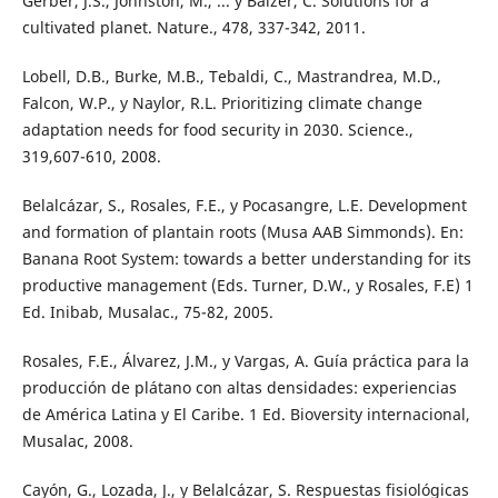
Gerber, J.S., Johnston, M., ... y Balzer, C. Solutions for a
cultivated planet. Nature., 478, 337-342, 2011.
Lobell, D.B., Burke, M.B., Tebaldi, C., Mastrandrea, M.D.,
Falcon, W.P., y Naylor, R.L. Prioritizing climate change
adaptation needs for food security in 2030. Science.,
319,607-610, 2008.
Belalcázar, S., Rosales, F.E., y Pocasangre, L.E. Development
and formation of plantain roots (Musa AAB Simmonds). En:
Banana Root System: towards a better understanding for its
productive management (Eds. Turner, D.W., y Rosales, F.E) 1
Ed. Inibab, Musalac., 75-82, 2005.
Rosales, F.E., Álvarez, J.M., y Vargas, A. Guía práctica para la
producción de plátano con altas densidades: experiencias
de América Latina y El Caribe. 1 Ed. Bioversity internacional,
Musalac, 2008.
Cayón, G., Lozada, J., y Belalcázar, S. Respuestas fisiológicas