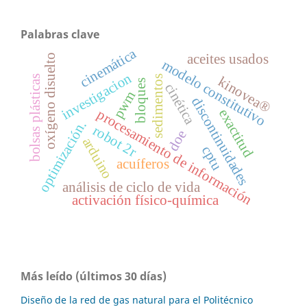
Palabras clave
cinemática
aceites usados
oxígeno disuelto
modelo constitutivo
investigacion
bolsas plásticas
kinovea®
sedimentos
bloques
cinética
pwm
discontinuidades
exactitud
procesamiento de información
optimización.
robot 2r
doe
arduino
cptu
acuíferos
análisis de ciclo de vida
activación físico-química
Más leído (últimos 30 días)
Diseño de la red de gas natural para el Politécnico