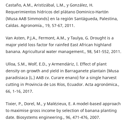
Castaño, A.M., Aristizábal, L.M., y González, H.
Requerimientos hídricos del plátano Dominico-Hartón
(Musa AAB Simmonds) en la región Santágueda, Palestina,
Caldas. Agronomía., 19, 57-67, 2011.
Van Asten, P.J.A., Fermont, A.M., y Taulya, G. Drought is a
major yield loss factor for rainfed East African highland
banana. Agricultural water management., 98, 541-552, 2011.
Ulloa, S.M., Wolf, E.D., y Armendáriz, I. Effect of plant
density on growth and yield in Barraganete plantain (Musa
paradisiaca (L.) AAB cv. Curare enano) for a single harvest
cutting in Provincia de Los Ríos, Ecuador. Acta agronómica.,
66, 1-16, 2017.
Tixier, P., Dorel, M., y Malézieux, E. A model-based approach
to maximise gross income by selection of banana planting
date. Biosystems engineering., 96, 471-476, 2007.