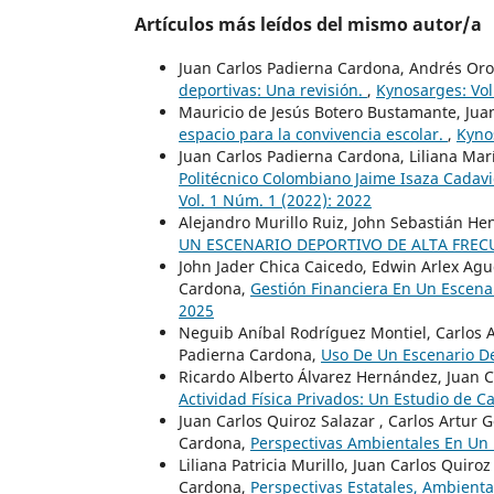
Artículos más leídos del mismo autor/a
Juan Carlos Padierna Cardona, Andrés Or
deportivas: Una revisión.
,
Kynosarges: Vol
Mauricio de Jesús Botero Bustamante, Jua
espacio para la convivencia escolar.
,
Kyno
Juan Carlos Padierna Cardona, Liliana Ma
Politécnico Colombiano Jaime Isaza Cadav
Vol. 1 Núm. 1 (2022): 2022
Alejandro Murillo Ruiz, John Sebastián He
UN ESCENARIO DEPORTIVO DE ALTA FRE
John Jader Chica Caicedo, Edwin Arlex Ag
Cardona,
Gestión Financiera En Un Escena
2025
Neguib Aníbal Rodríguez Montiel, Carlos 
Padierna Cardona,
Uso De Un Escenario D
Ricardo Alberto Álvarez Hernández, Juan 
Actividad Física Privados: Un Estudio de C
Juan Carlos Quiroz Salazar , Carlos Artur
Cardona,
Perspectivas Ambientales En Un
Liliana Patricia Murillo, Juan Carlos Quir
Cardona,
Perspectivas Estatales, Ambient