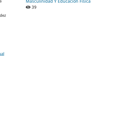
a
Masculinidad Y Educación Física
39
ndez
ual