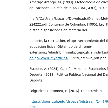
Amérigo Arango, M. (1993). Metodología de cuest
aplicaciones. Boletín de la ANABAD, 43(3), 263-2
file:///C:/Users/Usuario/Downloads/Dialnet-Met
224222.pdf Congreso de Colombia. (1995). Ley 18
dictan disposiciones en materia del
deporte, la recreación, el aprovechamiento del t
educación física. Obtenido de chrome-
extension://efaidnbmnnnibpcajpcglclefindmkaj
on.gov.co/1621/articles-
85919_archivo_pdf.pdf
Escobar, A. (2024). Gestión Mixta en Escenarios 
Deporte. (2018). Política Pública Nacional del De
Deporte.
Folgueiras Bertomeu, P. (2016). La entrevista.
https://diposit.ub.edu/dspace/bitstream/2445/
pdf;