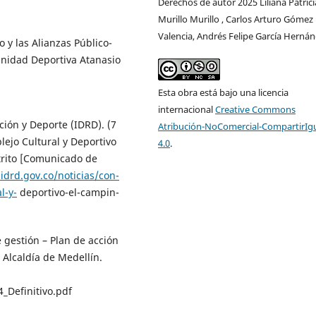
Derechos de autor 2025 Liliana Patrici
Murillo Murillo , Carlos Arturo Gómez
Valencia, Andrés Felipe García Herná
o y las Alianzas Público-
Unidad Deportiva Atanasio
Esta obra está bajo una licencia
internacional
Creative Commons
ación y Deporte (IDRD). (7
Atribución-NoComercial-CompartirIg
lejo Cultural y Deportivo
4.0
.
strito [Comunicado de
idrd.gov.co/noticias/con-
l-y-
deportivo-el-campin-
 gestión – Plan de acción
 Alcaldía de Medellín.
_Definitivo.pdf