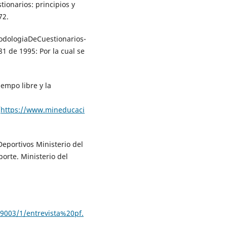
ionarios: principios y
72.
odologiaDeCuestionarios-
1 de 1995: Por la cual se
iempo libre y la
/
https://www.mineducaci
Deportivos Ministerio del
porte. Ministerio del
99003/1/entrevista%20pf.