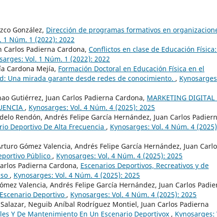
ozco González,
Dirección de programas formativos en organizacion
. 1 Núm. 1 (2022): 2022
n Carlos Padierna Cardona,
Conflictos en clase de Educación Física
sarges: Vol. 1 Núm. 1 (2022): 2022
ría Cardona Mejía,
Formación Doctoral en Educación Física en el
id: Una mirada garante desde redes de conocimiento.
,
Kynosarges
nao Gutiérrez, Juan Carlos Padierna Cardona,
MARKETING DIGITAL
CUENCIA
,
Kynosarges: Vol. 4 Núm. 4 (2025): 2025
udelo Rendón, Andrés Felipe García Hernández, Juan Carlos Padier
rio Deportivo De Alta Frecuencia
,
Kynosarges: Vol. 4 Núm. 4 (2025)
Arturo Gómez Valencia, Andrés Felipe García Hernández, Juan Carl
eportivo Público
,
Kynosarges: Vol. 4 Núm. 4 (2025): 2025
Carlos Padierna Cardona,
Escenarios Deportivos, Recreativos y de
aso
,
Kynosarges: Vol. 4 Núm. 4 (2025): 2025
 Gómez Valencia, Andrés Felipe García Hernández, Juan Carlos Padie
 Escenario Deportivo
,
Kynosarges: Vol. 4 Núm. 4 (2025): 2025
oz Salazar, Neguib Aníbal Rodríguez Montiel, Juan Carlos Padierna
ales Y De Mantenimiento En Un Escenario Deportivox
,
Kynosarges: 