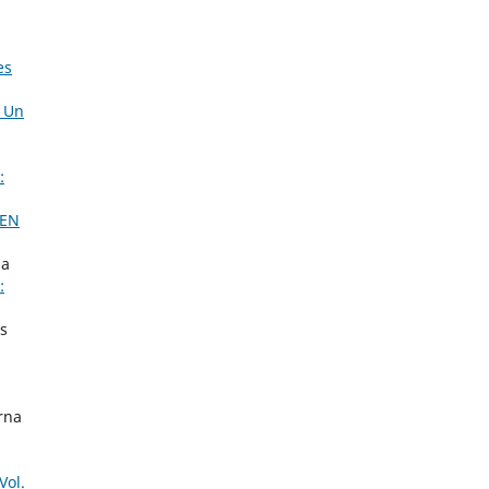
es
: Un
:
 EN
na
:
os
rna
Vol.