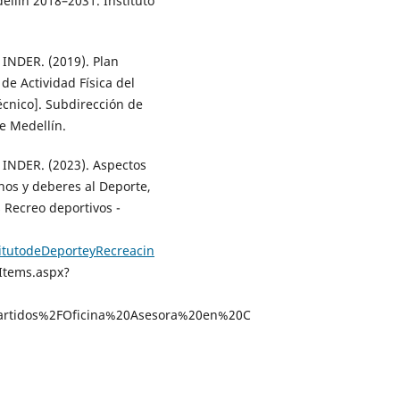
ellín 2018–2031. Instituto
 INDER. (2019). Plan
de Actividad Física del
cnico]. Subdirección de
e Medellín.
- INDER. (2023). Aspectos
hos y deberes al Deporte,
s Recreo deportivos -
titutodeDeporteyRecreacin
tems.aspx?
rtidos%2FOficina%20Asesora%20en%20C