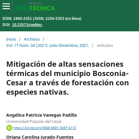
ISSN: 1900-2351 | ISSN: 2256-5353 (en línea)
DOI:
10.33571/rpolitec
Inicio
/
Archivos
/
Vol. 17 Núm. 34 (2021): Julio-Diciembre, 2021.
/
Artículos
Mitigación de altas sensaciones
térmicas del municipio Bosconia-
Cesar a través de forestación con
especies nativas.
Angélica Patricia Vanegas Padilla
Universidad Popular del Cesar
https://orcid.org/0000-0001-5087-6172
Oriana Carolina Jurado-Fuentes