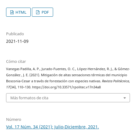
HTML
PDF
Publicado
2021-11-09
Cómo citar
Vanegas Padilla, A. P., Jurado-Fuentes, O. C., López-Hernández, R. J., & Gómez-
González , J. E. (2021). Mitigación de altas sensaciones térmicas del municipio
Bosconia-Cesar a través de forestación con especies nativas.
Revista Politécnica
,
17
(34), 110–130. https://doi.org/10.33571/rpolitec.v17n34a8
Más formatos de cita
Número
Vol. 17 Núm. 34 (2021): Julio-Diciembre, 2021.