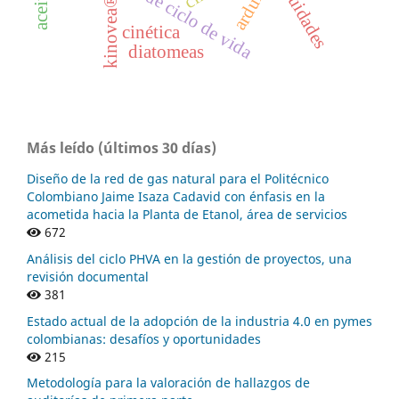
análisis de ciclo de vida
arduino
kinovea®
cinética
diatomeas
Más leído (últimos 30 días)
Diseño de la red de gas natural para el Politécnico
Colombiano Jaime Isaza Cadavid con énfasis en la
acometida hacia la Planta de Etanol, área de servicios
672
Análisis del ciclo PHVA en la gestión de proyectos, una
revisión documental
381
Estado actual de la adopción de la industria 4.0 en pymes
colombianas: desafíos y oportunidades
215
Metodología para la valoración de hallazgos de